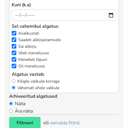
Kuni (k.a)
Sel vahemikul algatus:
Avalikustati
Saadeti allkirjastamisele
Sai allkirju
Võeti menetlusse
Menetleti lõpuni
Oli menetluses
Algatus vastab:
Kõigile valikuile korraga
Vähemalt ühele valikule
Arhiveeritud algatused
Näita
Ära näita
Filtreeri
või
eemalda filtrid
.