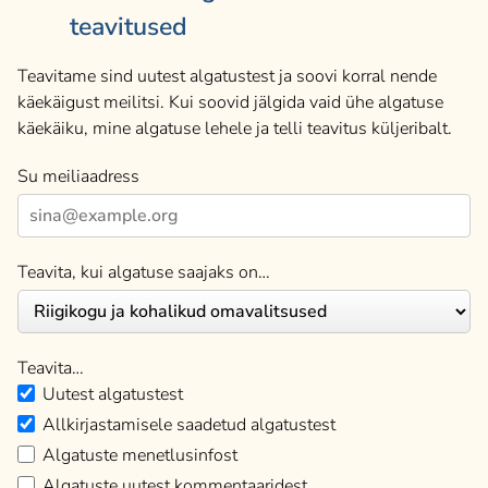
teavitused
Teavitame sind uutest algatustest ja soovi korral nende
käekäigust meilitsi. Kui soovid jälgida vaid ühe algatuse
käekäiku, mine algatuse lehele ja telli teavitus küljeribalt.
Su meiliaadress
Teavita, kui algatuse saajaks on…
Teavita…
Uutest algatustest
Allkirjastamisele saadetud algatustest
Algatuste menetlusinfost
Algatuste uutest kommentaaridest