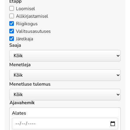
Etapp
Loomisel
Allkirjastamisel
Riigikogus
Valitsusasutuses
Järelkaja
Saaja
Menetleja
Menetluse tulemus
Ajavahemik
Alates