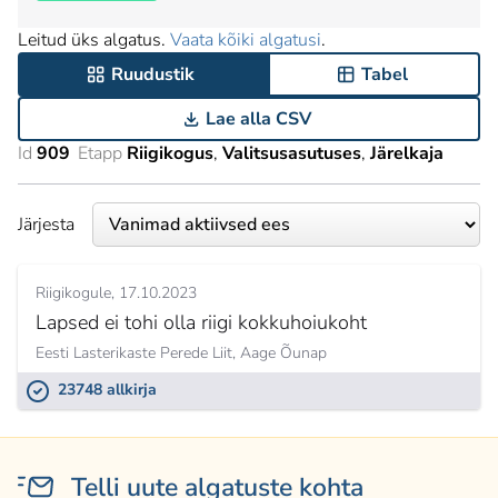
Leitud üks algatus.
Vaata kõiki algatusi
.
Ruudustik
Tabel
Lae alla CSV
Id
909
Etapp
Riigikogus
Valitsusasutuses
Järelkaja
Järjesta
Riigikogule
17.10.2023
Lapsed ei tohi olla riigi kokkuhoiukoht
Eesti Lasterikaste Perede Liit,
Aage Õunap
23748 allkirja
Telli uute algatuste kohta