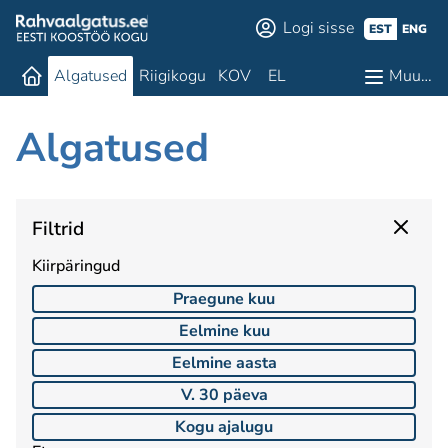
Logi sisse
EST
ENG
Algatused
Riigikogu
KOV
EL
Muu…
Algatused
Filtrid
Kiirpäringud
Praegune kuu
Eelmine kuu
Eelmine aasta
V. 30 päeva
Kogu ajalugu