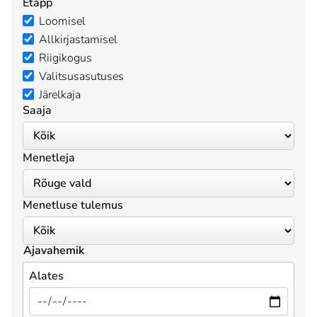
Etapp
Loomisel
Allkirjastamisel
Riigikogus
Valitsusasutuses
Järelkaja
Saaja
Menetleja
Menetluse tulemus
Ajavahemik
Alates