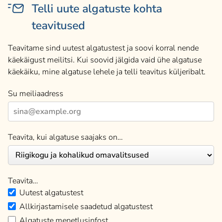
Telli uute algatuste kohta
teavitused
Teavitame sind uutest algatustest ja soovi korral nende
käekäigust meilitsi. Kui soovid jälgida vaid ühe algatuse
käekäiku, mine algatuse lehele ja telli teavitus küljeribalt.
Su meiliaadress
Teavita, kui algatuse saajaks on…
Teavita…
Uutest algatustest
Allkirjastamisele saadetud algatustest
Algatuste menetlusinfost