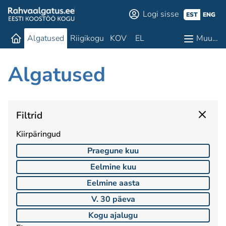
Logi sisse
EST
ENG
Algatused
Riigikogu
KOV
EL
Muu…
Algatused
Filtrid
Kiirpäringud
Praegune kuu
Eelmine kuu
Eelmine aasta
V. 30 päeva
Kogu ajalugu