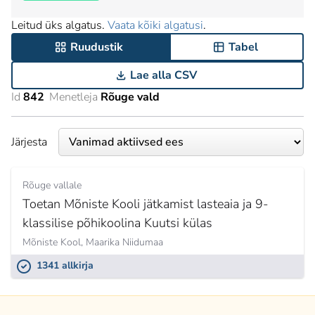
Leitud üks algatus.
Vaata kõiki algatusi
.
Ruudustik
Tabel
Lae alla CSV
Id
842
Menetleja
Rõuge vald
Järjesta
Rõuge vallale
Toetan Mõniste Kooli jätkamist lasteaia ja 9-
klassilise põhikoolina Kuutsi külas
Mõniste Kool,
Maarika Niidumaa
1341 allkirja