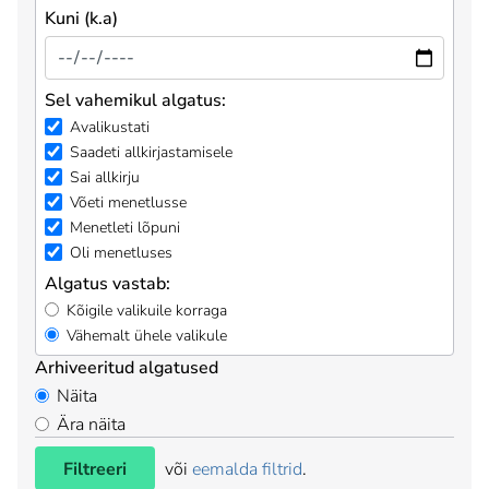
Kuni (k.a)
Sel vahemikul algatus:
Avalikustati
Saadeti allkirjastamisele
Sai allkirju
Võeti menetlusse
Menetleti lõpuni
Oli menetluses
Algatus vastab:
Kõigile valikuile korraga
Vähemalt ühele valikule
Arhiveeritud algatused
Näita
Ära näita
Filtreeri
või
eemalda filtrid
.