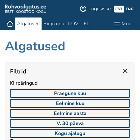
Logi sisse
EST
ENG
Algatused
Riigikogu
KOV
EL
Muu…
Algatused
Filtrid
Kiirpäringud
Praegune kuu
Eelmine kuu
Eelmine aasta
V. 30 päeva
Kogu ajalugu