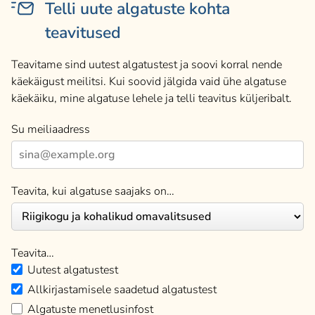
Telli uute algatuste kohta
teavitused
Teavitame sind uutest algatustest ja soovi korral nende
käekäigust meilitsi. Kui soovid jälgida vaid ühe algatuse
käekäiku, mine algatuse lehele ja telli teavitus küljeribalt.
Su meiliaadress
Teavita, kui algatuse saajaks on…
Teavita…
Uutest algatustest
Allkirjastamisele saadetud algatustest
Algatuste menetlusinfost