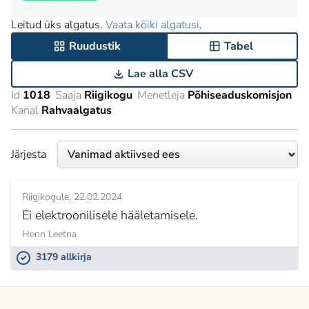
Leitud üks algatus.
Vaata kõiki algatusi
.
Ruudustik
Tabel
Lae alla CSV
Id
1018
Saaja
Riigikogu
Menetleja
Põhiseaduskomisjon
Kanal
Rahvaalgatus
Järjesta
Riigikogule
22.02.2024
Ei elektroonilisele hääletamisele.
Henn Leetna
3179 allkirja