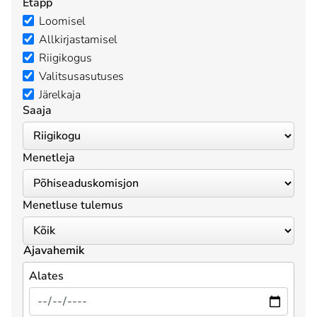
Etapp
Loomisel
Allkirjastamisel
Riigikogus
Valitsusasutuses
Järelkaja
Saaja
Menetleja
Menetluse tulemus
Ajavahemik
Alates