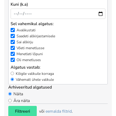
Kuni (k.a)
Sel vahemikul algatus:
Avalikustati
Saadeti allkirjastamisele
Sai allkirju
Võeti menetlusse
Menetleti lõpuni
Oli menetluses
Algatus vastab:
Kõigile valikuile korraga
Vähemalt ühele valikule
Arhiveeritud algatused
Näita
Ära näita
Filtreeri
või
eemalda filtrid
.