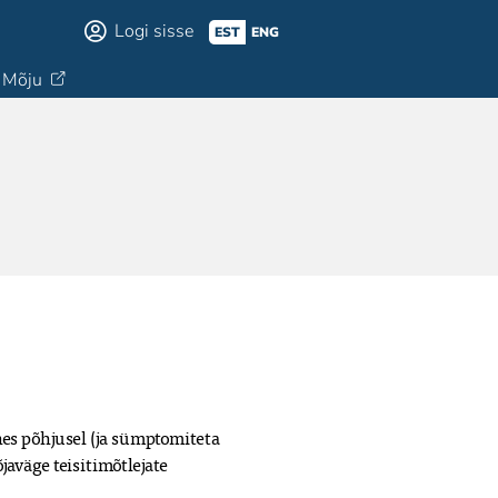
Logi sisse
EST
ENG
Mõju
s põhjusel (ja sümptomiteta 
aväge teisitimõtlejate 