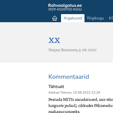
Algatused
Riigikogu
K
xx
Stepan Romanov
,
9.08.2022
Kommentaarid
Tähtsalt
Aleksei Teterev
,
10.08.2022 22:28
Peatada NETSi muudatused, mis võima
haiguste puhul), rikkudes Põhiseaduse
mahasurumiseks. 