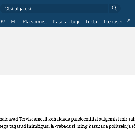
OV
EL
Platvormist
Kasutajatugi
Toeta
Teenused
ldavad Terviseametil kohaldada pandeemilisi sulgemisi mis tahe
ga tagatud inimõigusi ja -vabadusi, ning kasutada politseid ja sõj