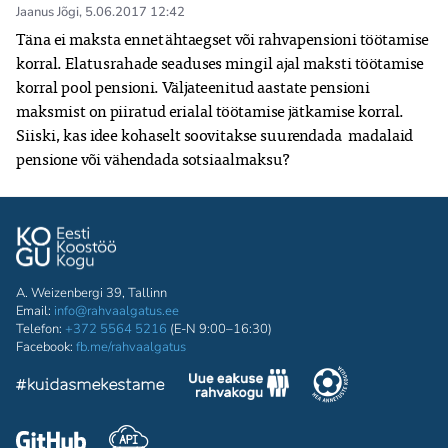
Jaanus Jõgi
,
5.06.2017 12:42
Täna ei maksta ennetähtaegset või rahvapensioni töötamise 
korral. Elatusrahade seaduses mingil ajal maksti töötamise 
korral pool pensioni. Väljateenitud aastate pensioni 
maksmist on piiratud erialal töötamise jätkamise korral. 
Siiski, kas idee kohaselt soovitakse suurendada  madalaid 
pensione või vähendada sotsiaalmaksu?
A. Weizenbergi 39, Tallinn
Email:
info@rahvaalgatus.ee
Telefon:
+372 5564 5216
(E-N 9:00–16:30)
Facebook:
fb.me/rahvaalgatus