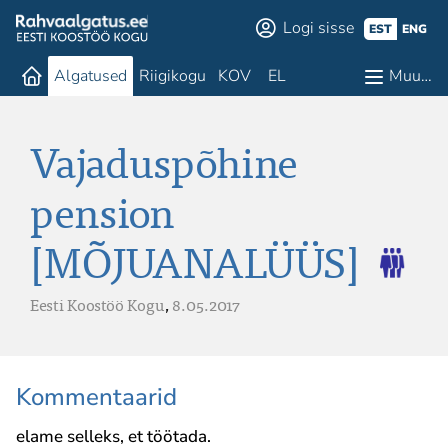
Logi sisse
EST
ENG
Algatused
Riigikogu
KOV
EL
Muu…
Vajaduspõhine
pension
[MÕJUANALÜÜS]
Eesti Koostöö Kogu
,
8.05.2017
Kommentaarid
elame selleks, et töötada.