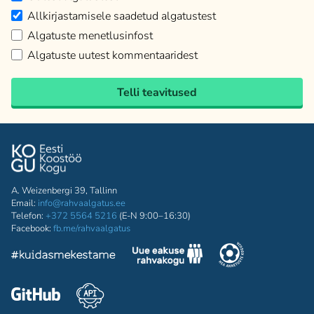
Allkirjastamisele saadetud algatustest
Algatuste menetlusinfost
Algatuste uutest kommentaaridest
Telli teavitused
A. Weizenbergi 39, Tallinn
Email:
info@rahvaalgatus.ee
Telefon:
+372 5564 5216
(E-N 9:00–16:30)
Facebook:
fb.me/rahvaalgatus