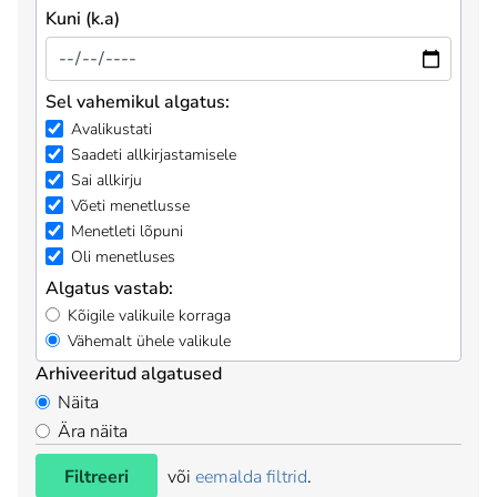
Kuni (k.a)
Sel vahemikul algatus:
Avalikustati
Saadeti allkirjastamisele
Sai allkirju
Võeti menetlusse
Menetleti lõpuni
Oli menetluses
Algatus vastab:
Kõigile valikuile korraga
Vähemalt ühele valikule
Arhiveeritud algatused
Näita
Ära näita
Filtreeri
või
eemalda filtrid
.