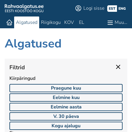
Logi sisse
EST
ENG
Algatused
Riigikogu
KOV
EL
Muu…
Algatused
Filtrid
Kiirpäringud
Praegune kuu
Eelmine kuu
Eelmine aasta
V. 30 päeva
Kogu ajalugu