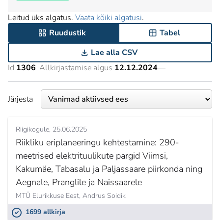
Leitud üks algatus.
Vaata kõiki algatusi
.
Ruudustik
Tabel
Lae alla CSV
Id
1306
Allkirjastamise algus
12.12.2024
—
Järjesta
Riigikogule
25.06.2025
Riikliku eriplaneeringu kehtestamine: 290-
meetrised elektrituulikute pargid Viimsi,
Kakumäe, Tabasalu ja Paljassaare piirkonda ning
Aegnale, Pranglile ja Naissaarele
MTÜ Elurikkuse Eest,
Andrus Soidik
1699 allkirja