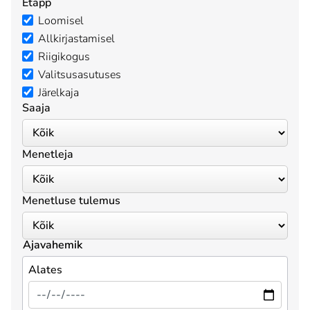
Etapp
Loomisel
Allkirjastamisel
Riigikogus
Valitsusasutuses
Järelkaja
Saaja
Menetleja
Menetluse tulemus
Ajavahemik
Alates