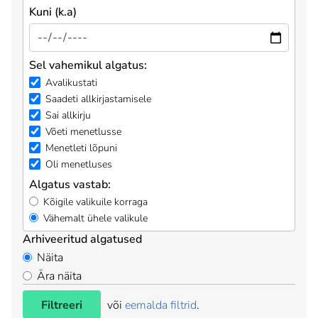
Kuni (k.a)
Sel vahemikul algatus:
Avalikustati
Saadeti allkirjastamisele
Sai allkirju
Võeti menetlusse
Menetleti lõpuni
Oli menetluses
Algatus vastab:
Kõigile valikuile korraga
Vähemalt ühele valikule
Arhiveeritud algatused
Näita
Ära näita
Filtreeri
või
eemalda filtrid
.