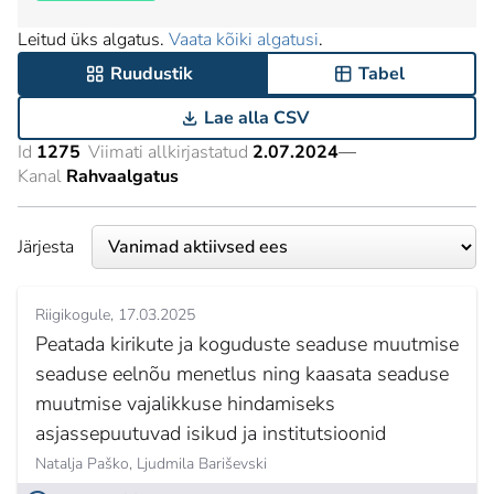
Leitud üks algatus.
Vaata kõiki algatusi
.
Ruudustik
Tabel
Lae alla CSV
Id
1275
Viimati allkirjastatud
2.07.2024
—
Kanal
Rahvaalgatus
Järjesta
Riigikogule
17.03.2025
Peatada kirikute ja koguduste seaduse muutmise
seaduse eelnõu menetlus ning kaasata seaduse
muutmise vajalikkuse hindamiseks
asjassepuutuvad isikud ja institutsioonid
Natalja Paško,
Ljudmila Bariševski