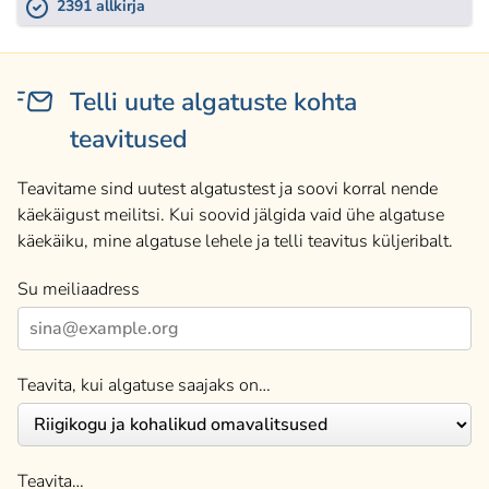
2391 allkirja
Telli uute algatuste kohta
teavitused
Teavitame sind uutest algatustest ja soovi korral nende
käekäigust meilitsi. Kui soovid jälgida vaid ühe algatuse
käekäiku, mine algatuse lehele ja telli teavitus küljeribalt.
Su meiliaadress
Teavita, kui algatuse saajaks on…
Teavita…