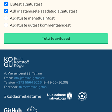
Uutest algatustest
Allkirjastamisele saadetud algatustest
Algatuste menetlusinfost
Algatuste uutest kommentaaridest
Telli teavitused
A. Weizenbergi 39, Tallinn
Email:
info@rahvaalgatus.ee
Telefon:
+372 5564 5216
(E-N 9:00–16:30)
Facebook:
fb.me/rahvaalgatus