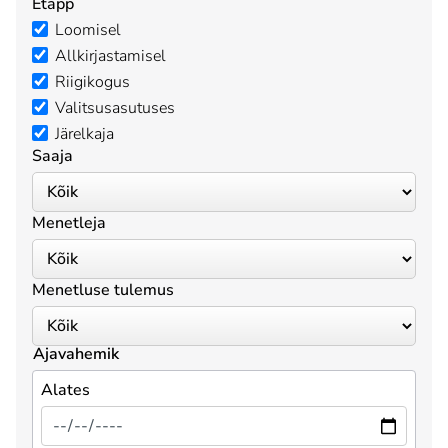
Etapp
Loomisel
Allkirjastamisel
Riigikogus
Valitsusasutuses
Järelkaja
Saaja
Menetleja
Menetluse tulemus
Ajavahemik
Alates