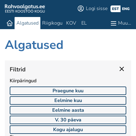
Logi sisse
EST
ENG
Algatused
Riigikogu
KOV
EL
Muu…
Algatused
Filtrid
Kiirpäringud
Praegune kuu
Eelmine kuu
Eelmine aasta
V. 30 päeva
Kogu ajalugu