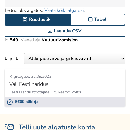
Leitud üks algatus.
Vaata kõiki algatusi
.
Ruudustik
Tabel
Lae alla CSV
Id
849
Menetleja
Kultuurikomisjon
Järjesta
Riigikogule
21.09.2023
Vali Eesti haridus
Eesti Haridustöötajate Liit,
Reemo Voltri
5669 allkirja
Telli uute algatuste kohta