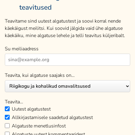
teavitused
Teavitame sind uutest algatustest ja soovi korral nende
käekäigust meilitsi. Kui soovid jälgida vaid ühe algatuse
käekäiku, mine algatuse lehele ja telli teavitus küljeribalt.
Su meiliaadress
Teavita, kui algatuse saajaks on…
Teavita…
Uutest algatustest
Allkirjastamisele saadetud algatustest
Algatuste menetlusinfost
Algatuste uutest kommentaaridest