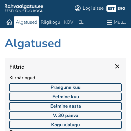
Logi sisse
EST
ENG
Algatused
Riigikogu
KOV
EL
Muu…
Algatused
Filtrid
Kiirpäringud
Praegune kuu
Eelmine kuu
Eelmine aasta
V. 30 päeva
Kogu ajalugu