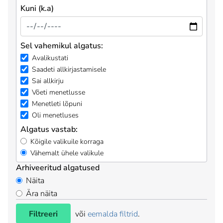
Kuni (k.a)
Sel vahemikul algatus:
Avalikustati
Saadeti allkirjastamisele
Sai allkirju
Võeti menetlusse
Menetleti lõpuni
Oli menetluses
Algatus vastab:
Kõigile valikuile korraga
Vähemalt ühele valikule
Arhiveeritud algatused
Näita
Ära näita
Filtreeri
või
eemalda filtrid
.