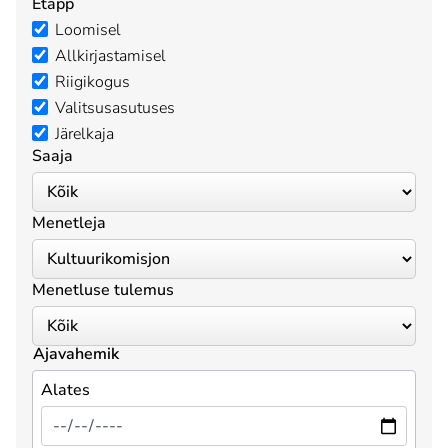
Etapp
Loomisel
Allkirjastamisel
Riigikogus
Valitsusasutuses
Järelkaja
Saaja
Menetleja
Menetluse tulemus
Ajavahemik
Alates