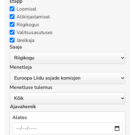
Etapp
Loomisel
Allkirjastamisel
Riigikogus
Valitsusasutuses
Järelkaja
Saaja
Menetleja
Menetluse tulemus
Ajavahemik
Alates