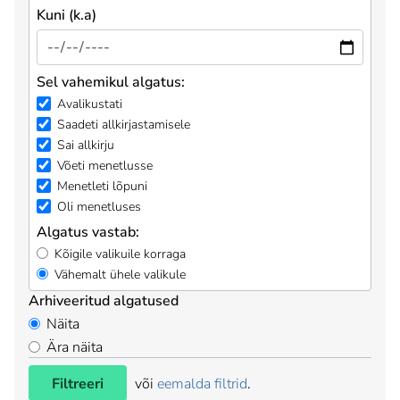
Kuni (k.a)
Sel vahemikul algatus:
Avalikustati
Saadeti allkirjastamisele
Sai allkirju
Võeti menetlusse
Menetleti lõpuni
Oli menetluses
Algatus vastab:
Kõigile valikuile korraga
Vähemalt ühele valikule
Arhiveeritud algatused
Näita
Ära näita
Filtreeri
või
eemalda filtrid
.