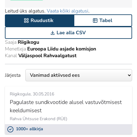
Leitud üks algatus.
Vaata kõiki algatusi
.
Ruudustik
Tabel
Lae alla CSV
Saaja
Riigikogu
Menetleja
Euroopa Liidu asjade komisjon
Kanal
Väljaspool Rahvaalgatust
Järjesta
Riigikogule
30.05.2016
Pagulaste sundkvootide alusel vastuvõtmisest
keeldumisest
Rahva Ühtsuse Erakond (RÜE)
1000+ allkirja