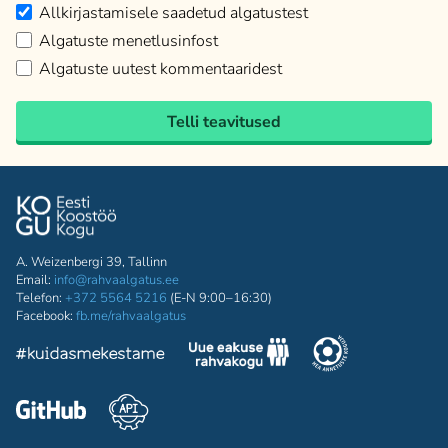
Allkirjastamisele saadetud algatustest
Algatuste menetlusinfost
Algatuste uutest kommentaaridest
Telli teavitused
A. Weizenbergi 39, Tallinn
Email:
info@rahvaalgatus.ee
Telefon:
+372 5564 5216
(E-N 9:00–16:30)
Facebook:
fb.me/rahvaalgatus