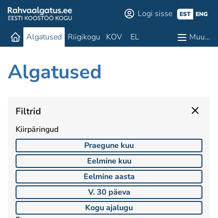
Logi sisse
EST
ENG
Algatused
Riigikogu
KOV
EL
Muu…
Algatused
Filtrid
Kiirpäringud
Praegune kuu
Eelmine kuu
Eelmine aasta
V. 30 päeva
Kogu ajalugu