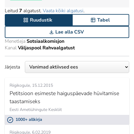
Leitud
7
algatust.
Vaata kõiki algatusi
.
Ruudustik
Tabel
Lae alla CSV
Menetleja
Sotsiaalkomisjon
Kanal
Väljaspool Rahvaalgatust
Järjesta
Riigikogule
15.12.2015
Petitsioon esimeste haiguspäevade hüvitamise
taastamiseks
Eesti Ametiühingute Keskliit
1000+ allkirja
Riigikogule
6.02.2019