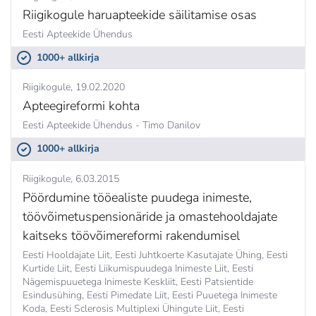
Riigikogule haruapteekide säilitamise osas
Eesti Apteekide Ühendus
1000+ allkirja
Riigikogule
19.02.2020
Apteegireformi kohta
Eesti Apteekide Ühendus - Timo Danilov
1000+ allkirja
Riigikogule
6.03.2015
Pöördumine tööealiste puudega inimeste,
töövõimetuspensionäride ja omastehooldajate
kaitseks töövõimereformi rakendumisel
Eesti Hooldajate Liit, Eesti Juhtkoerte Kasutajate Ühing, Eesti
Kurtide Liit, Eesti Liikumispuudega Inimeste Liit, Eesti
Nägemispuuetega Inimeste Keskliit, Eesti Patsientide
Esindusühing, Eesti Pimedate Liit, Eesti Puuetega Inimeste
Koda, Eesti Sclerosis Multiplexi Ühingute Liit, Eesti