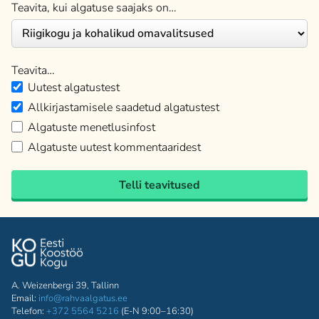
Teavita, kui algatuse saajaks on…
Teavita…
Uutest algatustest
Allkirjastamisele saadetud algatustest
Algatuste menetlusinfost
Algatuste uutest kommentaaridest
Telli teavitused
A. Weizenbergi 39, Tallinn
Email:
info@rahvaalgatus.ee
Telefon:
+372 5564 5216
(E-N 9:00–16:30)