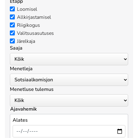
Etapp
Loomisel
Allkirjastamisel
Riigikogus
Valitsusasutuses
Järelkaja
Saaja
Menetleja
Menetluse tulemus
Ajavahemik
Alates