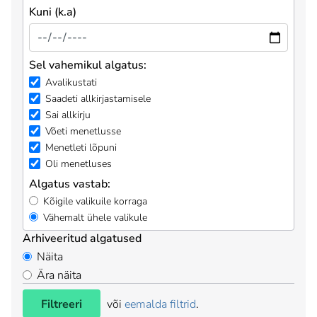
Kuni (k.a)
Sel vahemikul algatus:
Avalikustati
Saadeti allkirjastamisele
Sai allkirju
Võeti menetlusse
Menetleti lõpuni
Oli menetluses
Algatus vastab:
Kõigile valikuile korraga
Vähemalt ühele valikule
Arhiveeritud algatused
Näita
Ära näita
Filtreeri
või
eemalda filtrid
.