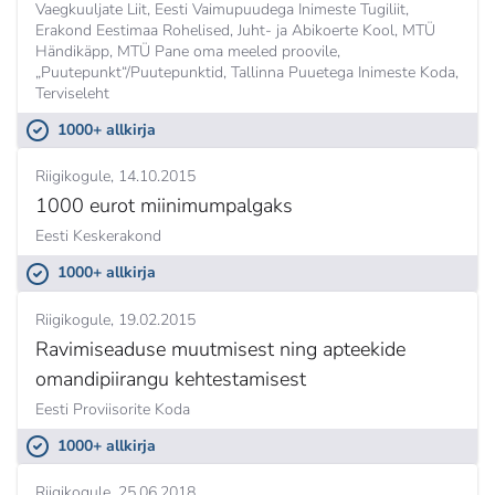
Vaegkuuljate Liit, Eesti Vaimupuudega Inimeste Tugiliit,
Erakond Eestimaa Rohelised, Juht- ja Abikoerte Kool, MTÜ
Händikäpp, MTÜ Pane oma meeled proovile,
„Puutepunkt“/Puutepunktid, Tallinna Puuetega Inimeste Koda,
Terviseleht
1000+ allkirja
Riigikogule
14.10.2015
1000 eurot miinimumpalgaks
Eesti Keskerakond
1000+ allkirja
Riigikogule
19.02.2015
Ravimiseaduse muutmisest ning apteekide
omandipiirangu kehtestamisest
Eesti Proviisorite Koda
1000+ allkirja
Riigikogule
25.06.2018