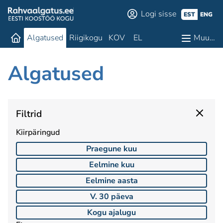
Logi sisse
EST
ENG
Algatused
Riigikogu
KOV
EL
Muu…
Algatused
Filtrid
Kiirpäringud
Praegune kuu
Eelmine kuu
Eelmine aasta
V. 30 päeva
Kogu ajalugu