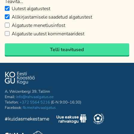
Teavita…
Uutest algatustest
Allkirjastamisele saadetud algatustest
Algatuste menetlusinfost
Algatuste uutest kommentaaridest
Telli teavitused
A. Weizenbergi 39, Tallinn
Email:
info@rahvaalgatus.ee
Telefon:
+372 5564 5216
(E-N 9:00–16:30)
Facebook:
fb.me/rahvaalgatus