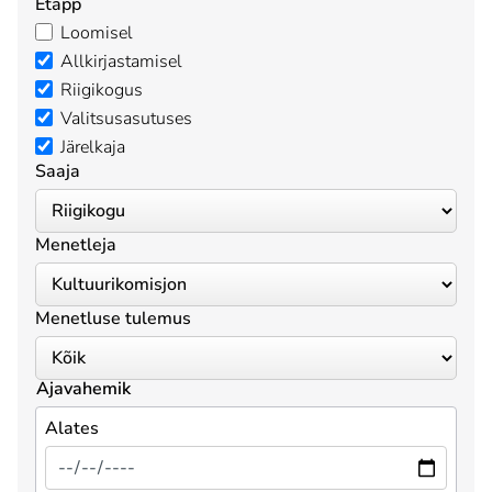
Etapp
Loomisel
Allkirjastamisel
Riigikogus
Valitsusasutuses
Järelkaja
Saaja
Menetleja
Menetluse tulemus
Ajavahemik
Alates