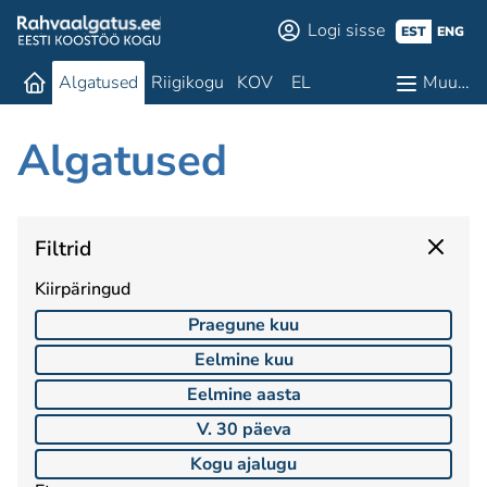
Logi sisse
EST
ENG
Algatused
Riigikogu
KOV
EL
Muu…
Algatused
Filtrid
Kiirpäringud
Praegune kuu
Eelmine kuu
Eelmine aasta
V. 30 päeva
Kogu ajalugu