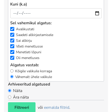
Kuni (k.a)
Sel vahemikul algatus:
Avalikustati
Saadeti allkirjastamisele
Sai allkirju
Võeti menetlusse
Menetleti lõpuni
Oli menetluses
Algatus vastab:
Kõigile valikuile korraga
Vähemalt ühele valikule
Arhiveeritud algatused
Näita
Ära näita
Filtreeri
või
eemalda filtrid
.