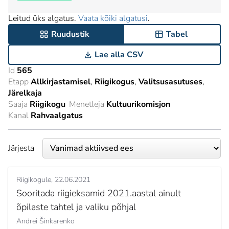
Leitud üks algatus.
Vaata kõiki algatusi
.
Ruudustik
Tabel
Lae alla CSV
Id
565
Etapp
Allkirjastamisel
Riigikogus
Valitsusasutuses
Järelkaja
Saaja
Riigikogu
Menetleja
Kultuurikomisjon
Kanal
Rahvaalgatus
Järjesta
Riigikogule
22.06.2021
Sooritada riigieksamid 2021.aastal ainult
õpilaste tahtel ja valiku põhjal
Andrei Šinkarenko