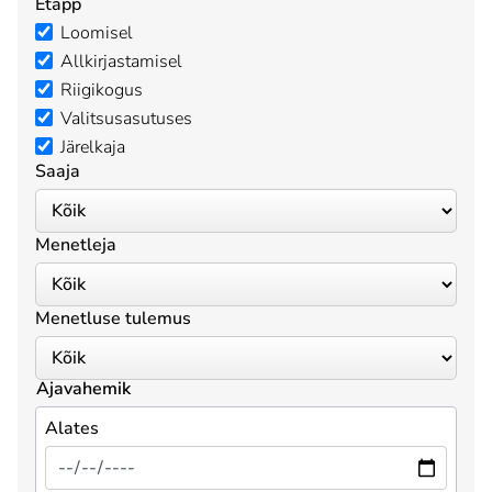
Etapp
Loomisel
Allkirjastamisel
Riigikogus
Valitsusasutuses
Järelkaja
Saaja
Menetleja
Menetluse tulemus
Ajavahemik
Alates