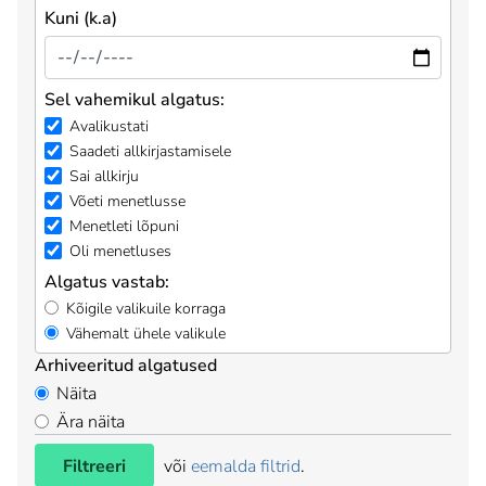
Kuni (k.a)
Sel vahemikul algatus:
Avalikustati
Saadeti allkirjastamisele
Sai allkirju
Võeti menetlusse
Menetleti lõpuni
Oli menetluses
Algatus vastab:
Kõigile valikuile korraga
Vähemalt ühele valikule
Arhiveeritud algatused
Näita
Ära näita
Filtreeri
või
eemalda filtrid
.