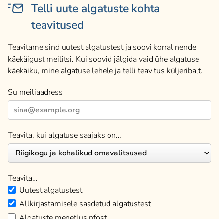
Telli uute algatuste kohta
teavitused
Teavitame sind uutest algatustest ja soovi korral nende
käekäigust meilitsi. Kui soovid jälgida vaid ühe algatuse
käekäiku, mine algatuse lehele ja telli teavitus küljeribalt.
Su meiliaadress
Teavita, kui algatuse saajaks on…
Teavita…
Uutest algatustest
Allkirjastamisele saadetud algatustest
Algatuste menetlusinfost