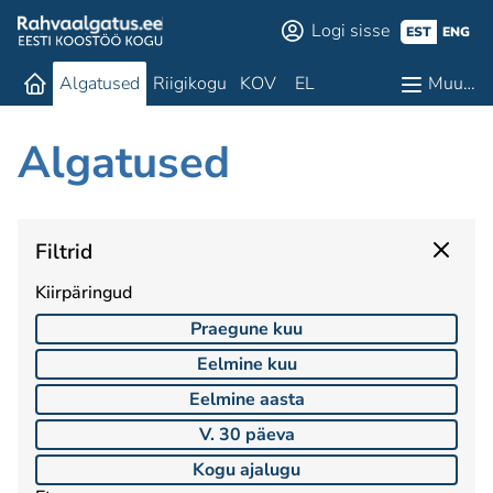
Logi sisse
EST
ENG
Algatused
Riigikogu
KOV
EL
Muu…
Algatused
Filtrid
Kiirpäringud
Praegune kuu
Eelmine kuu
Eelmine aasta
V. 30 päeva
Kogu ajalugu