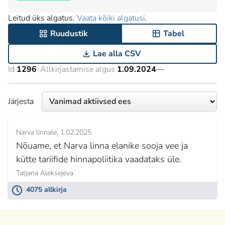
Leitud üks algatus.
Vaata kõiki algatusi
.
Ruudustik
Tabel
Lae alla CSV
Id
1296
Allkirjastamise algus
1.09.2024
—
Järjesta
Narva linnale
1.02.2025
Nõuame, et Narva linna elanike sooja vee ja
kütte tariifide hinnapoliitika vaadataks üle.
Tatjana Aleksejeva
4075 allkirja