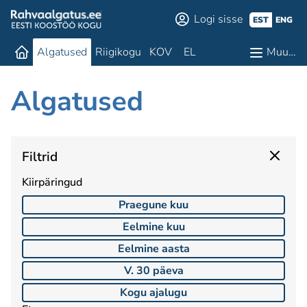
Logi sisse
EST
ENG
Algatused
Riigikogu
KOV
EL
Muu…
Algatused
Filtrid
Kiirpäringud
Praegune kuu
Eelmine kuu
Eelmine aasta
V. 30 päeva
Kogu ajalugu