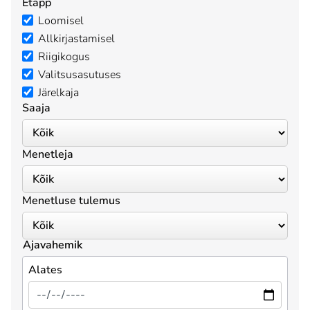
Etapp
Loomisel
Allkirjastamisel
Riigikogus
Valitsusasutuses
Järelkaja
Saaja
Menetleja
Menetluse tulemus
Ajavahemik
Alates