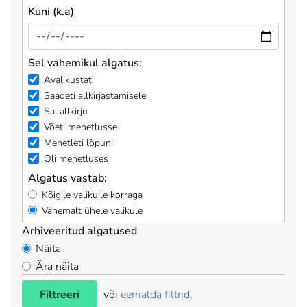
Kuni (k.a)
Sel vahemikul algatus:
Avalikustati
Saadeti allkirjastamisele
Sai allkirju
Võeti menetlusse
Menetleti lõpuni
Oli menetluses
Algatus vastab:
Kõigile valikuile korraga
Vähemalt ühele valikule
Arhiveeritud algatused
Näita
Ära näita
Filtreeri
või
eemalda filtrid
.