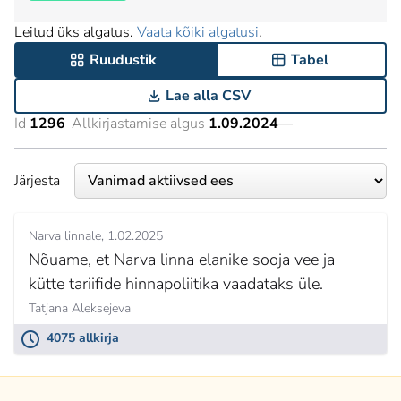
Leitud üks algatus.
Vaata kõiki algatusi
.
Ruudustik
Tabel
Lae alla CSV
Id
1296
Allkirjastamise algus
1.09.2024
—
Järjesta
Narva linnale
1.02.2025
Nõuame, et Narva linna elanike sooja vee ja
kütte tariifide hinnapoliitika vaadataks üle.
Tatjana Aleksejeva
4075 allkirja