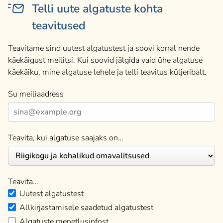
Telli uute algatuste kohta
teavitused
Teavitame sind uutest algatustest ja soovi korral nende
käekäigust meilitsi. Kui soovid jälgida vaid ühe algatuse
käekäiku, mine algatuse lehele ja telli teavitus küljeribalt.
Su meiliaadress
Teavita, kui algatuse saajaks on…
Teavita…
Uutest algatustest
Allkirjastamisele saadetud algatustest
Algatuste menetlusinfost