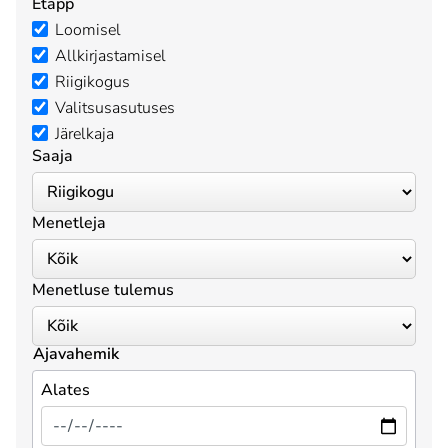
Etapp
Loomisel
Allkirjastamisel
Riigikogus
Valitsusasutuses
Järelkaja
Saaja
Menetleja
Menetluse tulemus
Ajavahemik
Alates