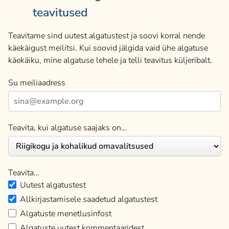
teavitused
Teavitame sind uutest algatustest ja soovi korral nende
käekäigust meilitsi. Kui soovid jälgida vaid ühe algatuse
käekäiku, mine algatuse lehele ja telli teavitus küljeribalt.
Su meiliaadress
Teavita, kui algatuse saajaks on…
Teavita…
Uutest algatustest
Allkirjastamisele saadetud algatustest
Algatuste menetlusinfost
Algatuste uutest kommentaaridest