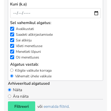
Kuni (k.a)
Sel vahemikul algatus:
Avalikustati
Saadeti allkirjastamisele
Sai allkirju
Võeti menetlusse
Menetleti lõpuni
Oli menetluses
Algatus vastab:
Kõigile valikuile korraga
Vähemalt ühele valikule
Arhiveeritud algatused
Näita
Ära näita
Filtreeri
või
eemalda filtrid
.