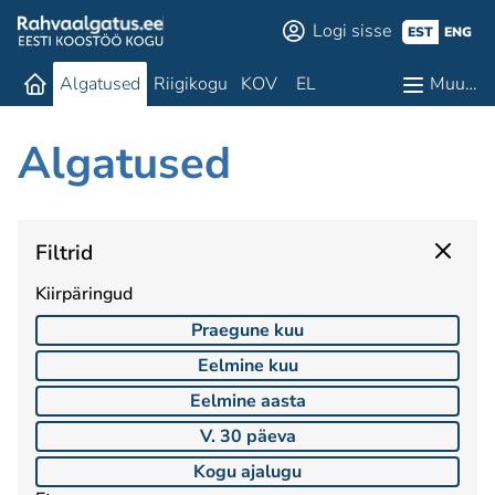
Logi sisse
EST
ENG
Algatused
Riigikogu
KOV
EL
Muu…
Algatused
Filtrid
Kiirpäringud
Praegune kuu
Eelmine kuu
Eelmine aasta
V. 30 päeva
Kogu ajalugu