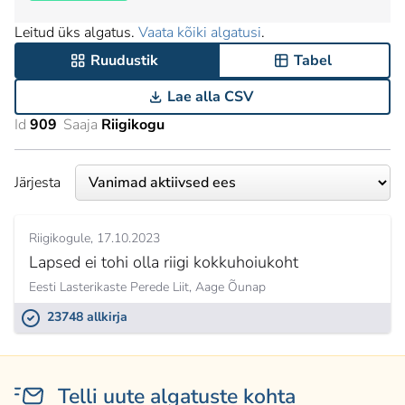
Leitud üks algatus.
Vaata kõiki algatusi
.
Ruudustik
Tabel
Lae alla CSV
Id
909
Saaja
Riigikogu
Järjesta
Riigikogule
17.10.2023
Lapsed ei tohi olla riigi kokkuhoiukoht
Eesti Lasterikaste Perede Liit,
Aage Õunap
23748 allkirja
Telli uute algatuste kohta