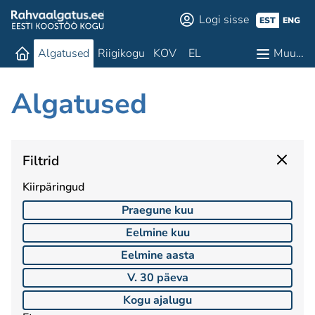
Logi sisse
EST
ENG
Algatused
Riigikogu
KOV
EL
Muu…
Algatused
Filtrid
Kiirpäringud
Praegune kuu
Eelmine kuu
Eelmine aasta
V. 30 päeva
Kogu ajalugu