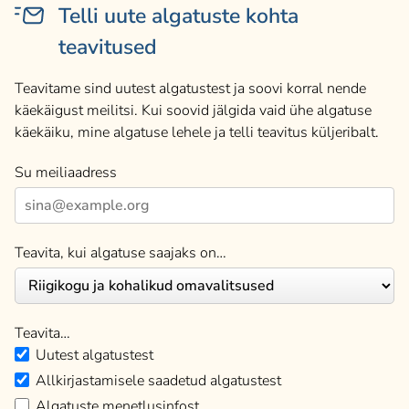
Telli uute algatuste kohta
teavitused
Teavitame sind uutest algatustest ja soovi korral nende
käekäigust meilitsi. Kui soovid jälgida vaid ühe algatuse
käekäiku, mine algatuse lehele ja telli teavitus küljeribalt.
Su meiliaadress
Teavita, kui algatuse saajaks on…
Teavita…
Uutest algatustest
Allkirjastamisele saadetud algatustest
Algatuste menetlusinfost