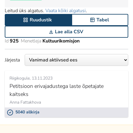
Leitud üks algatus.
Vaata kõiki algatusi
.
Ruudustik
Tabel
Lae alla CSV
Id
925
Menetleja
Kultuurikomisjon
Järjesta
Riigikogule
13.11.2023
Petitsioon erivajadustega laste õpetajate
kaitseks
Anna Fattakhova
5040 allkirja