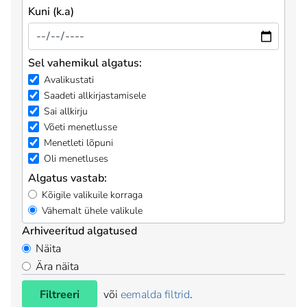
Kuni (k.a)
Sel vahemikul algatus:
Avalikustati
Saadeti allkirjastamisele
Sai allkirju
Võeti menetlusse
Menetleti lõpuni
Oli menetluses
Algatus vastab:
Kõigile valikuile korraga
Vähemalt ühele valikule
Arhiveeritud algatused
Näita
Ära näita
Filtreeri
või
eemalda filtrid
.