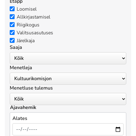
Etapp
Loomisel
Allkirjastamisel
Riigikogus
Valitsusasutuses
Järelkaja
Saaja
Menetleja
Menetluse tulemus
Ajavahemik
Alates