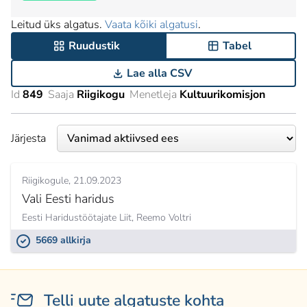
Leitud üks algatus.
Vaata kõiki algatusi
.
Ruudustik
Tabel
Lae alla CSV
Id
849
Saaja
Riigikogu
Menetleja
Kultuurikomisjon
Järjesta
Riigikogule
21.09.2023
Vali Eesti haridus
Eesti Haridustöötajate Liit,
Reemo Voltri
5669 allkirja
Telli uute algatuste kohta