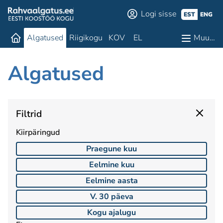
Logi sisse
EST
ENG
Algatused
Riigikogu
KOV
EL
Muu…
Algatused
Filtrid
Kiirpäringud
Praegune kuu
Eelmine kuu
Eelmine aasta
V. 30 päeva
Kogu ajalugu