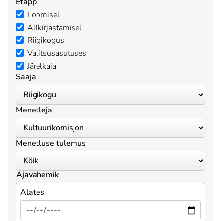
Etapp
Loomisel
Allkirjastamisel
Riigikogus
Valitsusasutuses
Järelkaja
Saaja
Menetleja
Menetluse tulemus
Ajavahemik
Alates