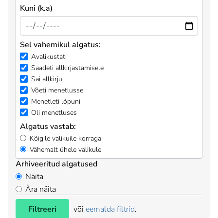
Kuni (k.a)
Sel vahemikul algatus:
Avalikustati
Saadeti allkirjastamisele
Sai allkirju
Võeti menetlusse
Menetleti lõpuni
Oli menetluses
Algatus vastab:
Kõigile valikuile korraga
Vähemalt ühele valikule
Arhiveeritud algatused
Näita
Ära näita
Filtreeri
või
eemalda filtrid
.