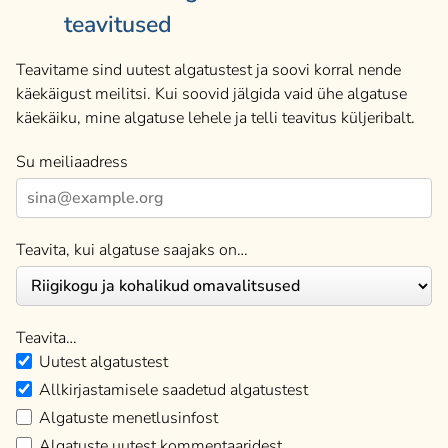
teavitused
Teavitame sind uutest algatustest ja soovi korral nende
käekäigust meilitsi. Kui soovid jälgida vaid ühe algatuse
käekäiku, mine algatuse lehele ja telli teavitus küljeribalt.
Su meiliaadress
Teavita, kui algatuse saajaks on…
Teavita…
Uutest algatustest
Allkirjastamisele saadetud algatustest
Algatuste menetlusinfost
Algatuste uutest kommentaaridest