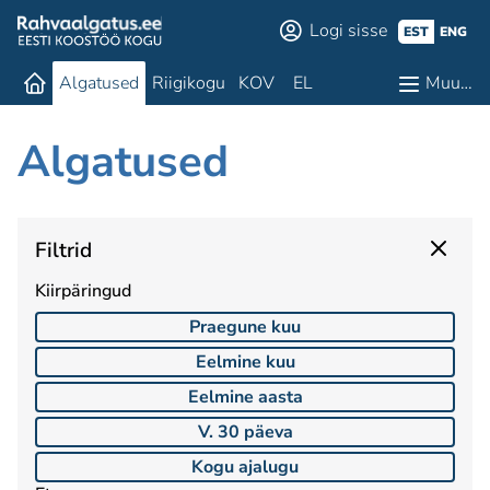
Logi sisse
EST
ENG
Algatused
Riigikogu
KOV
EL
Muu…
Algatused
Filtrid
Kiirpäringud
Praegune kuu
Eelmine kuu
Eelmine aasta
V. 30 päeva
Kogu ajalugu