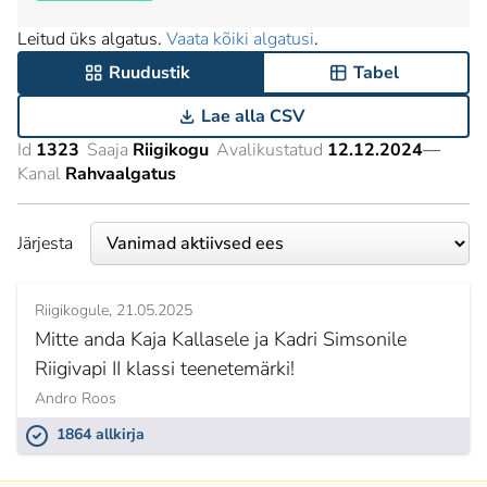
Leitud üks algatus.
Vaata kõiki algatusi
.
Ruudustik
Tabel
Lae alla CSV
Id
1323
Saaja
Riigikogu
Avalikustatud
12.12.2024
—
Kanal
Rahvaalgatus
Järjesta
Riigikogule
21.05.2025
Mitte anda Kaja Kallasele ja Kadri Simsonile
Riigivapi II klassi teenetemärki!
Andro Roos
1864 allkirja