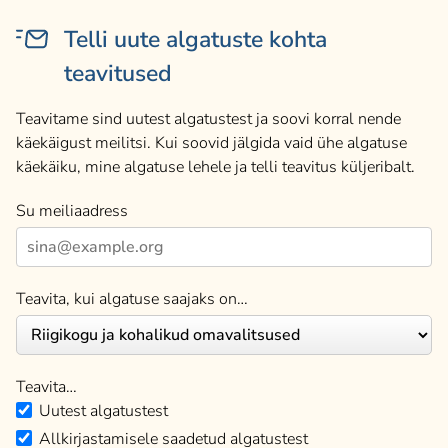
Telli uute algatuste kohta
teavitused
Teavitame sind uutest algatustest ja soovi korral nende
käekäigust meilitsi. Kui soovid jälgida vaid ühe algatuse
käekäiku, mine algatuse lehele ja telli teavitus küljeribalt.
Su meiliaadress
Teavita, kui algatuse saajaks on…
Teavita…
Uutest algatustest
Allkirjastamisele saadetud algatustest