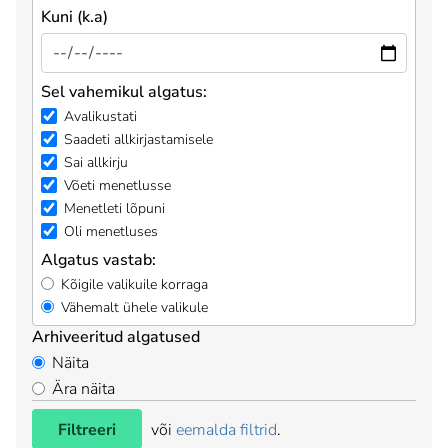
Kuni (k.a)
Sel vahemikul algatus:
Avalikustati
Saadeti allkirjastamisele
Sai allkirju
Võeti menetlusse
Menetleti lõpuni
Oli menetluses
Algatus vastab:
Kõigile valikuile korraga
Vähemalt ühele valikule
Arhiveeritud algatused
Näita
Ära näita
Filtreeri
või
eemalda filtrid
.