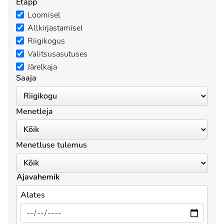
Etapp
Loomisel
Allkirjastamisel
Riigikogus
Valitsusasutuses
Järelkaja
Saaja
Menetleja
Menetluse tulemus
Ajavahemik
Alates