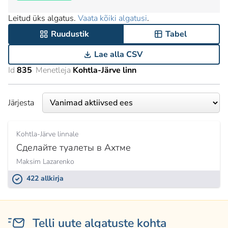
Leitud üks algatus.
Vaata kõiki algatusi
.
Ruudustik
Tabel
Lae alla CSV
Id
835
Menetleja
Kohtla-Järve linn
Järjesta
Kohtla-Järve linnale
Сделайте туалеты в Ахтме
Maksim Lazarenko
422 allkirja
Telli uute algatuste kohta