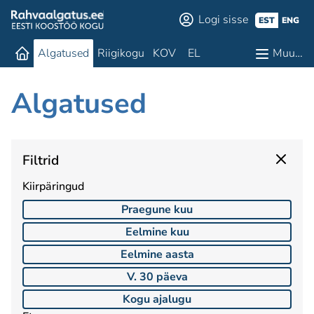
Logi sisse
EST
ENG
Algatused
Riigikogu
KOV
EL
Muu…
Algatused
Filtrid
Kiirpäringud
Praegune kuu
Eelmine kuu
Eelmine aasta
V. 30 päeva
Kogu ajalugu