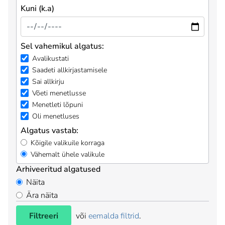
Kuni (k.a)
Sel vahemikul algatus:
Avalikustati
Saadeti allkirjastamisele
Sai allkirju
Võeti menetlusse
Menetleti lõpuni
Oli menetluses
Algatus vastab:
Kõigile valikuile korraga
Vähemalt ühele valikule
Arhiveeritud algatused
Näita
Ära näita
Filtreeri
või
eemalda filtrid
.