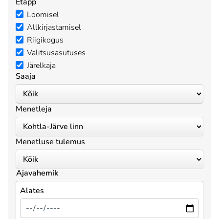
Etapp
Loomisel
Allkirjastamisel
Riigikogus
Valitsusasutuses
Järelkaja
Saaja
Menetleja
Menetluse tulemus
Ajavahemik
Alates