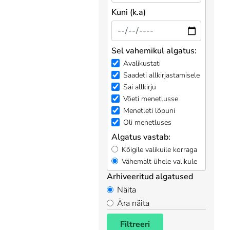
Kuni (k.a)
Sel vahemikul algatus:
Avalikustati
Saadeti allkirjastamisele
Sai allkirju
Võeti menetlusse
Menetleti lõpuni
Oli menetluses
Algatus vastab:
Kõigile valikuile korraga
Vähemalt ühele valikule
Arhiveeritud algatused
Näita
Ära näita
Filtreeri