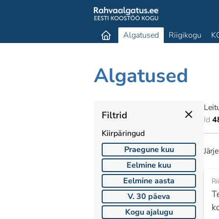
Algatused
Riigikogu
K
Algatused
Leit
Filtrid
Id
4
Kiirpäringud
Praegune kuu
Järj
Eelmine kuu
Eelmine aasta
Ri
T
V. 30 päeva
k
Kogu ajalugu