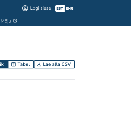
Logi sisse
EST
ENG
Mõju
ik
Tabel
Lae alla CSV