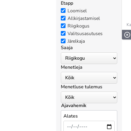
Etapp
Loomisel
Allkirjastamisel
Ka
Riigikogus
Valitsusasutuses
Järelkaja
Saaja
Menetleja
Menetluse tulemus
Ajavahemik
Alates