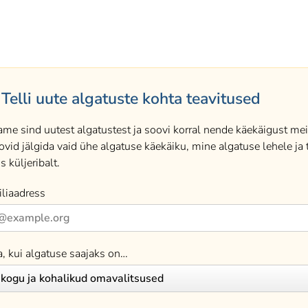
Telli uute algatuste kohta teavitused
ame sind uutest algatustest ja soovi korral nende käekäigust meil
ovid jälgida vaid ühe algatuse käekäiku, mine algatuse lehele ja t
s küljeribalt.
liaadress
a, kui algatuse saajaks on…