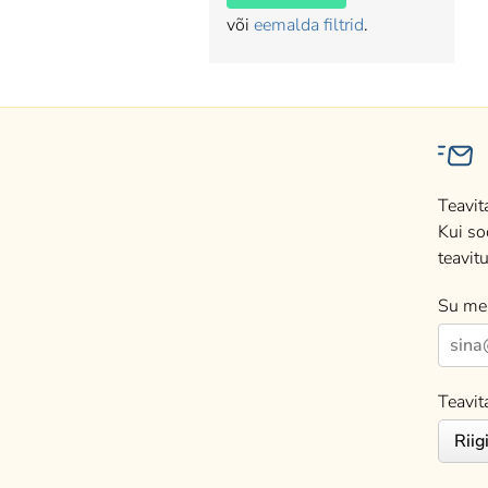
või
eemalda filtrid
.
Teavit
Kui so
teavitu
Su mei
Teavit