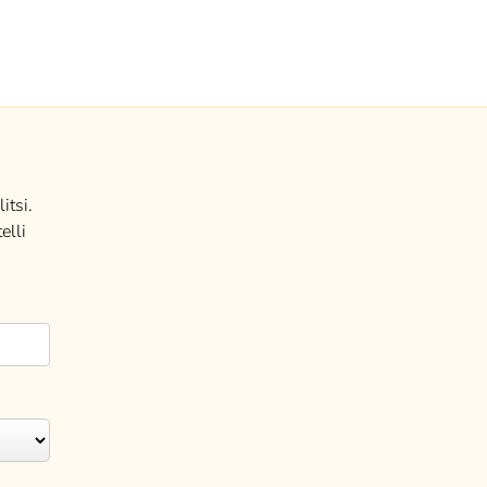
itsi.
elli