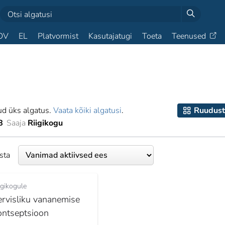
OV
EL
Platvormist
Kasutajatugi
Toeta
Teenused
ud üks algatus.
Vaata kõiki algatusi
.
Ruudust
8
Saaja
Riigikogu
esta
igikogule
ervisliku vananemise
ontseptsioon