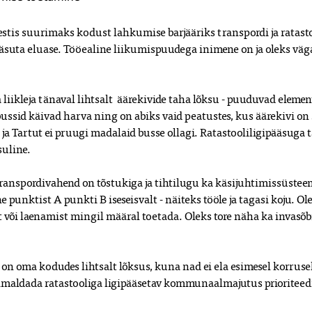
tis suurimaks kodust lahkumise barjääriks transpordi ja ratasto
pääsuta eluase. Tööealine liikumispuudega inimene on ja oleks väga
a liikleja tänaval lihtsalt  äärekivide taha lõksu - puuduvad elem
ssid käivad harva ning on abiks vaid peatustes, kus äärekivi on s
ja Tartut ei pruugi madalaid busse ollagi. Ratastooliligipääsuga
uline. 

 transpordivahend on tõstukiga ja tihtilugu ka käsijuhtimissüsteem
nktist A punkti B iseseisvalt - näiteks tööle ja tagasi koju. Oleks
 või laenamist mingil määral toetada. Oleks tore näha ka invasõbr
n oma kodudes lihtsalt lõksus, kuna nad ei ela esimesel korruse
imaldada ratastooliga ligipääsetav kommunaalmajutus prioriteedi