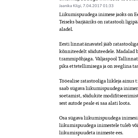
Jaanika Kilgi
,
7.04.2017 01:33
Liikumispuudega inimese jaoks on Ees
Teiseks barjääriks on ratastooli ligi
aladel. 

Eesti linnatänavatel jääb ratastoolig
kõnniteedelt sõiduteedele. Madalad bu
trammipõhjaga. Väljaspool Tallinnat 
pika ettetellimisega ja on reeglina tas
Tööealise ratastooliga liikleja ainus
saab sügava liikumispuudega inimene pu
soetamist, sõidukite modifitseerimist
sest autode peale ei saa alati loota. 

Osa sügava liikumispuudega inimesi o
liikumispuudega inimestele tuleb võ
liikumispuudeta inimeste ees.