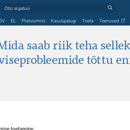
OV
EL
Platvormist
Kasutajatugi
Toeta
Teenused
ida saab riik teha sellek
rviseprobleemide tõttu e
imise toetamine