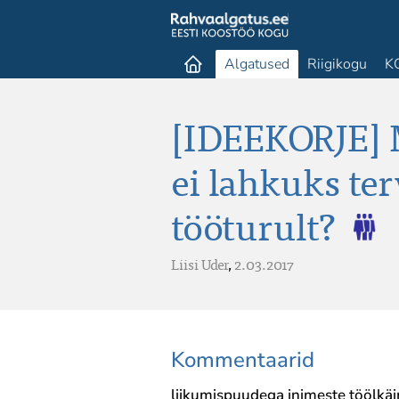
Algatused
Riigikogu
K
[IDEEKORJE] M
ei lahkuks te
tööturult?
Liisi Uder
,
2.03.2017
Kommentaarid
liikumispuudega inimeste töölkä