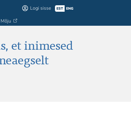
Logi sisse
EST
ENG
Mõju
s, et inimesed
nneaegselt