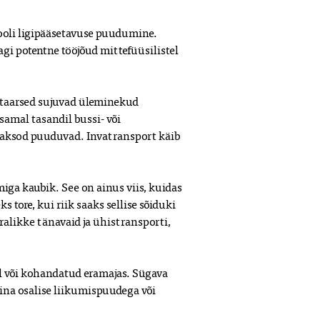
oli ligipääsetavuse puudumine. 
gi potentne tööjõud mittefüüsilistel 
entaarsed sujuvad üleminekud 
amal tasandil bussi- või 
 taksod puuduvad. Invatransport käib 
iga kaubik. See on ainus viis, kuidas 
 tore, kui riik saaks sellise sõiduki 
alikke tänavaid ja ühistransporti, 
l või kohandatud eramajas. Sügava 
na osalise liikumispuudega või 