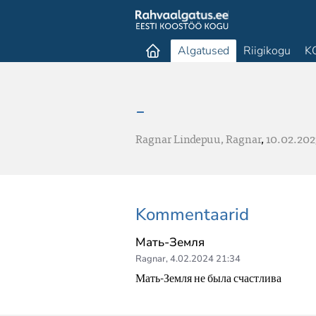
Algatused
Riigikogu
K
-
Ragnar Lindepuu,
Ragnar
,
10.02.202
Kommentaarid
Мать-Земля
Ragnar
,
4.02.2024 21:34
Мать-Земля не была счастлива