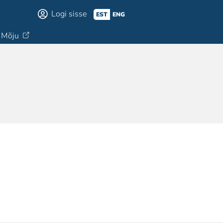
Logi sisse
EST
ENG
Mõju