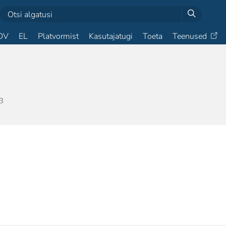
OV
EL
Platvormist
Kasutajatugi
Toeta
Teenused
3