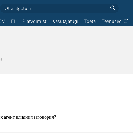
OV
EL
Platvormist
Kasutajatugi
Toeta
Teenused
3
их агент влияния заговорил?