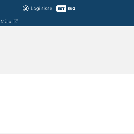
Logi sisse
EST
ENG
Mõju