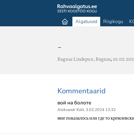
Algatused
Riigikogu
K
-
Ragnar Lindepuu,
Ragnar
,
10.02.202
Kommentaarid
вой на болоте
Aleksandr Kütt
,
3.02.2024 13:32
мне показалось или где то кремлевск