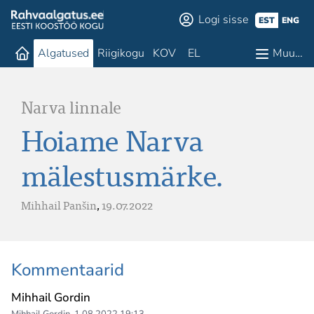
Logi sisse
EST
ENG
Algatused
Riigikogu
KOV
EL
Muu…
Narva linnale
Hoiame Narva
mälestusmärke.
Mihhail Panšin
,
19.07.2022
Kommentaarid
Mihhail Gordin