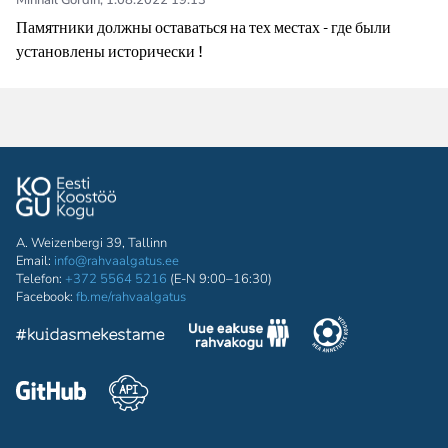
Mihhail Gordin
,
1.08.2022 19:13
Памятники должны оставаться на тех местах - где были 
установлены исторически ! 
A. Weizenbergi 39, Tallinn
Email:
info@rahvaalgatus.ee
Telefon:
+372 5564 5216
(E-N 9:00–16:30)
Facebook:
fb.me/rahvaalgatus