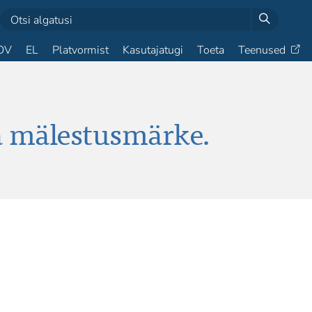
OV
EL
Platvormist
Kasutajatugi
Toeta
Teenused
 mälestusmärke.