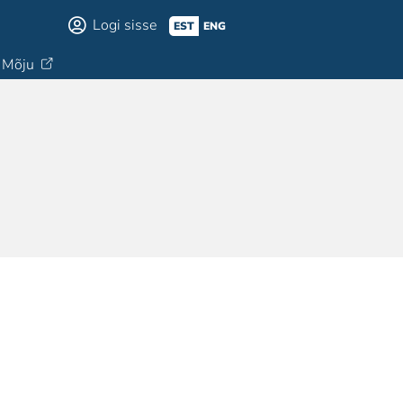
Logi sisse
EST
ENG
Mõju