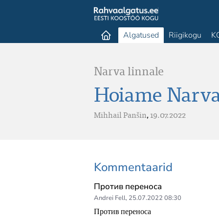
Algatused
Riigikogu
K
Narva linnale
Hoiame Narva
Mihhail Panšin
,
19.07.2022
Kommentaarid
Против переноса
Andrei Fell
,
25.07.2022 08:30
Против переноса