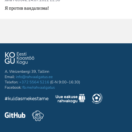
Jana Petrova
,
24.07.2022 22:30
Я против вандализма!
A. Weizenbergi 39, Tallinn
Email:
info@rahvaalgatus.ee
Telefon:
+372 5564 5216
(E-N 9:00–16:30)
Facebook:
fb.me/rahvaalgatus