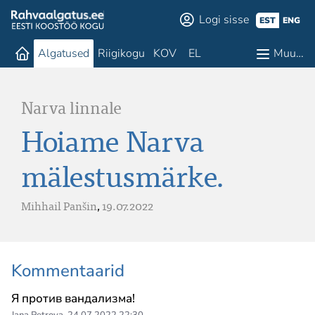
Logi sisse
EST
ENG
Algatused
Riigikogu
KOV
EL
Muu…
Narva linnale
Hoiame Narva
mälestusmärke.
Mihhail Panšin
,
19.07.2022
Kommentaarid
Я против вандализма!