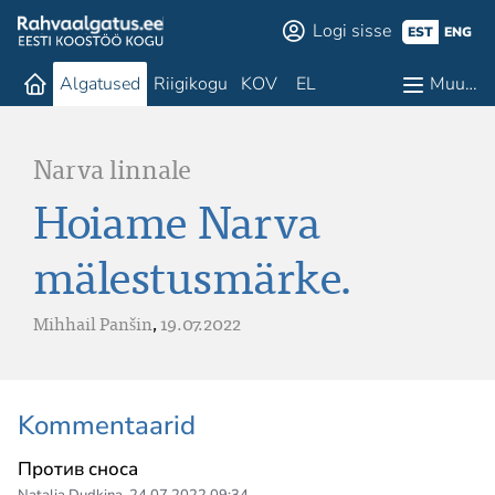
Logi sisse
EST
ENG
Algatused
Riigikogu
KOV
EL
Muu…
Narva linnale
Hoiame Narva
mälestusmärke.
Mihhail Panšin
,
19.07.2022
Kommentaarid
Против сноса