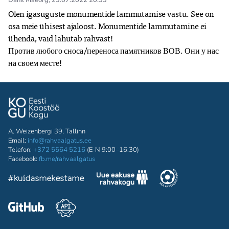
Danil Mäeorg
,
23.07.2022 20:33
Olen igasuguste monumentide lammutamise vastu. See on 
osa meie ühisest ajaloost. Monumentide lammutamine ei 
ühenda, vaid lahutab rahvast!

Против любого сноса/переноса памятников ВОВ. Они у нас 
A. Weizenbergi 39, Tallinn
Email:
info@rahvaalgatus.ee
Telefon:
+372 5564 5216
(E-N 9:00–16:30)
Facebook:
fb.me/rahvaalgatus