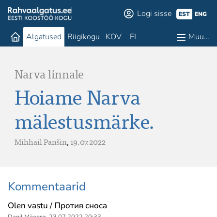
Logi sisse
EST
ENG
Algatused
Riigikogu
KOV
EL
Muu…
Narva linnale
Hoiame Narva
mälestusmärke.
Mihhail Panšin
,
19.07.2022
Kommentaarid
Olen vastu / Против сноса