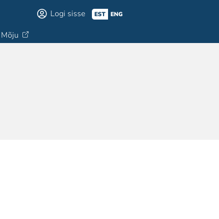
Logi sisse
EST
ENG
Mõju