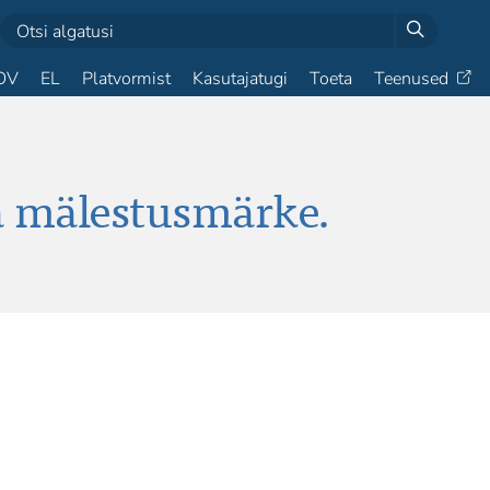
OV
EL
Platvormist
Kasutajatugi
Toeta
Teenused
 mälestusmärke.