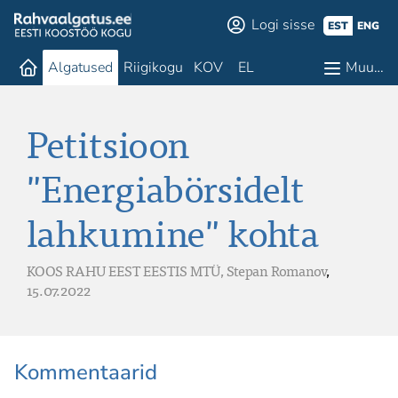
Logi sisse
EST
ENG
Algatused
Riigikogu
KOV
EL
Muu…
Petitsioon
"Energiabörsidelt
lahkumine" kohta
KOOS RAHU EEST EESTIS MTÜ,
Stepan Romanov
,
15.07.2022
Kommentaarid