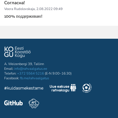
Согласна!
Veera Rudolovskaja
,
2.08.2022 09:49
100% поддерживаю!
A. Weizenbergi 39, Tallinn
Email:
info@rahvaalgatus.ee
Telefon:
+372 5564 5216
(E-N 9:00–16:30)
Facebook:
fb.me/rahvaalgatus