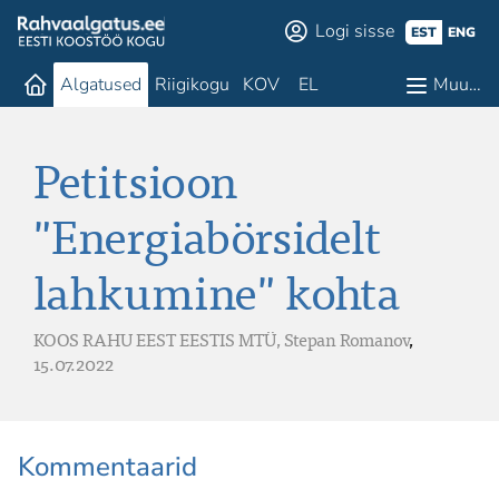
Logi sisse
EST
ENG
Algatused
Riigikogu
KOV
EL
Muu…
Petitsioon
"Energiabörsidelt
lahkumine" kohta
KOOS RAHU EEST EESTIS MTÜ,
Stepan Romanov
,
15.07.2022
Kommentaarid