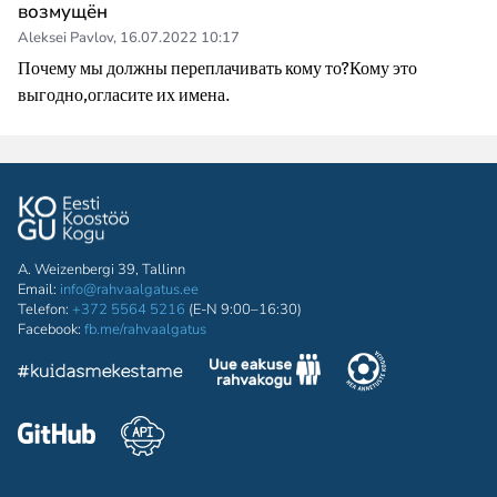
возмущён
Aleksei Pavlov
,
16.07.2022 10:17
Почему мы должны переплачивать кому то?Кому это 
выгодно,огласите их имена.
A. Weizenbergi 39, Tallinn
Email:
info@rahvaalgatus.ee
Telefon:
+372 5564 5216
(E-N 9:00–16:30)
Facebook:
fb.me/rahvaalgatus