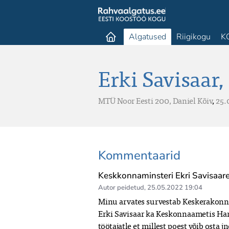
Algatused
Riigikogu
K
Erki Savisaar,
MTÜ Noor Eesti 200,
Daniel Kõiv
,
25.
Kommentaarid
Keskkonnaminsteri Ekri Savisaare
Autor peidetud
,
25.05.2022 19:04
Minu arvates survestab Keskerakonn
Erki Savisaar ka Keskonnaametis Har
töötajatle et millest poest võib osta jne