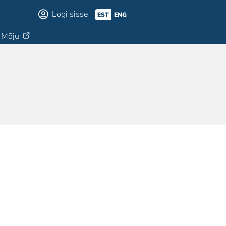
Logi sisse
EST
ENG
Mõju