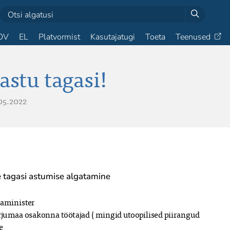
OV
EL
Platvormist
Kasutajatugi
Toeta
Teenused
 astu tagasi!
05.2022
 tagasi astumise algatamine
aminister

jumaa osakonna töötajad ( mingid utoopilised piirangud

 
