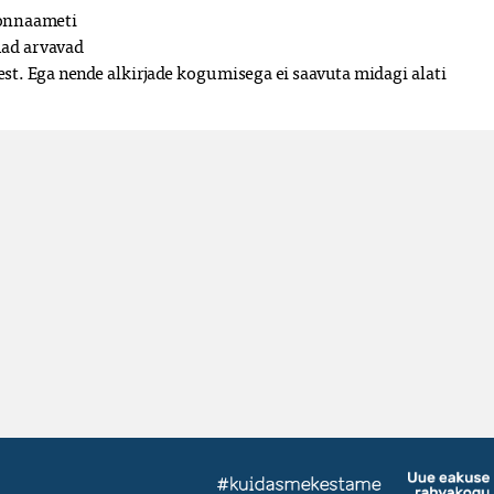
onnaameti 

ad arvavad 
