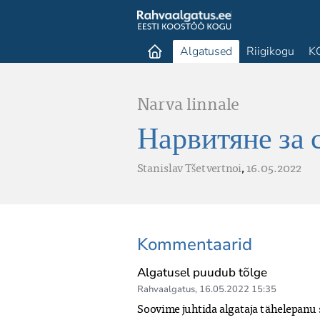
Algatused
Riigikogu
K
Narva linnale
Нарвитяне за 
Stanislav Tšetvertnoi
,
16.05.2022
Kommentaarid
Algatusel puudub tõlge
Rahvaalgatus
,
16.05.2022 15:35
Soovime juhtida algataja tähelepanu sel