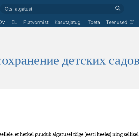
OV
EL
Platvormist
Kasutajatugi
Toeta
Teenused
сохранение детских садо
lele, et hetkel puudub algatusel tõlge (eesti keeles) ning sellisel 