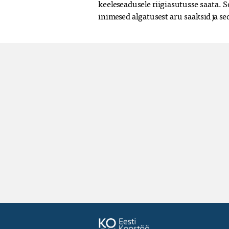
keeleseadusele riigiasutusse saata. So
inimesed algatusest aru saaksid ja se