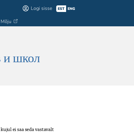
Logi sisse
EST
ENG
Mõju
в и школ
kujul ei saa seda vastavalt 