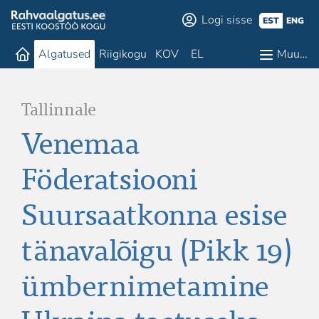
Logi sisse
EST
ENG
Algatused
Riigikogu
KOV
EL
Muu…
Tallinnale
Venemaa
Föderatsiooni
Suursaatkonna esise
tänavalõigu (Pikk 19)
ümbernimetamine