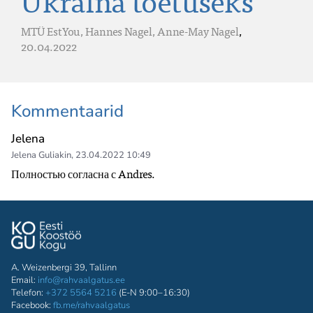
Ukraina toetuseks
MTÜ EstYou,
Hannes Nagel,
Anne-May Nagel
,
20.04.2022
Kommentaarid
Jelena
Jelena Guliakin
,
23.04.2022 10:49
Полностью согласна с Andres.
A. Weizenbergi 39, Tallinn
Email:
info@rahvaalgatus.ee
Telefon:
+372 5564 5216
(E-N 9:00–16:30)
Facebook:
fb.me/rahvaalgatus