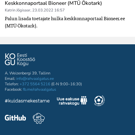
Keskkonnaportaal Bioneer (MTÜ Ökotark)
Katrin Jõgisaar
,
23.03.2022 16:57
Palun lisada toetajate hulka keskkonnaportaal Bioneer.ee  
(MTÜ Ökotark).
A. Weizenbergi 39, Tallinn
Email:
info@rahvaalgatus.ee
Telefon:
+372 5564 5216
(E-N 9:00–16:30)
Facebook:
fb.me/rahvaalgatus