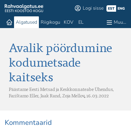
Logi sisse
EST
ENG
Algatused
Riigikogu
KOV
EL
Muu…
Avalik pöördumine
kodumetsade
kaitseks
Päästame Eesti Metsad ja Keskkonnateabe Ühendus,
Farištamo Eller,
Jaak Rand,
Zoja Mellov
,
16.03.2022
Kommentaarid