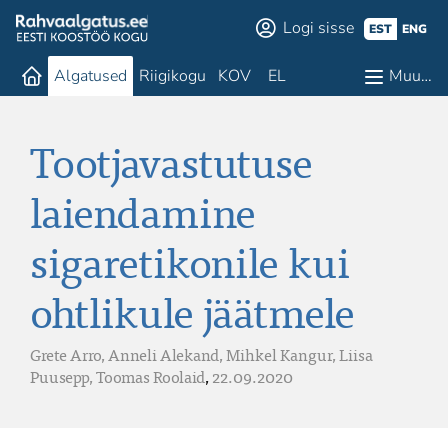
Logi sisse
EST
ENG
Algatused
Riigikogu
KOV
EL
Muu…
Tootjavastutuse
laiendamine
sigaretikonile kui
ohtlikule jäätmele
Grete Arro,
Anneli Alekand,
Mihkel Kangur,
Liisa
Puusepp,
Toomas Roolaid
,
22.09.2020