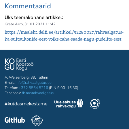
Kommentaarid
Üks teemakohane artikkel:
Grete Arro
,
31.01.2021 11:42
https://maaleht.delfi.ee/artikkel/92280027/rahvaalgatus-
ka-suitsukonide-eest-voiks-raha-saada-nagu-pudelite-eest
A. Weizenbergi 39, Tallinn
Email:
info@rahvaalgatus.ee
Telefon:
+372 5564 5216
(E-N 9:00–16:30)
Facebook:
fb.me/rahvaalgatus