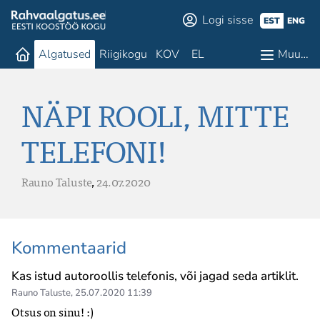
Logi sisse
EST
ENG
Algatused
Riigikogu
KOV
EL
Muu…
NÄPI ROOLI, MITTE
TELEFONI!
Rauno Taluste
,
24.07.2020
Kommentaarid
Kas istud autoroollis telefonis, või jagad seda artiklit.
Rauno Taluste
,
25.07.2020 11:39
Otsus on sinu! :)