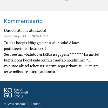
Kommentaarid
Uuesti otsast alustada!
Heino Harju
,
30.06.2026 16:52
Tuleks hoopis kõigega otsast alustada! Alates 
projekteerimisülesandest!

Sest see nn. võidutöö ei kõlba isegi peni ******** ka mitte!

Petitsiooni koostajate olemust näitab nõudminer  "... 
võidutöö alusel rekonstrueerimisega jätkamist..." , mitte 
terve mõistuse alusel jätkamist!
A. Weizenbergi 39, Tallinn