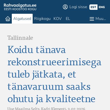
Logi sisse
EST
ENG
Algatused
Riigikogu
KOV
EL
Muu…
Tallinnale
Koidu tänava
rekonstrueerimisega
tuleb jätkata, et
tänavaruum saaks
ohutu ja kvaliteetne
Uue Maailma Selts,
Kadri Klementi
,
3.02.2026