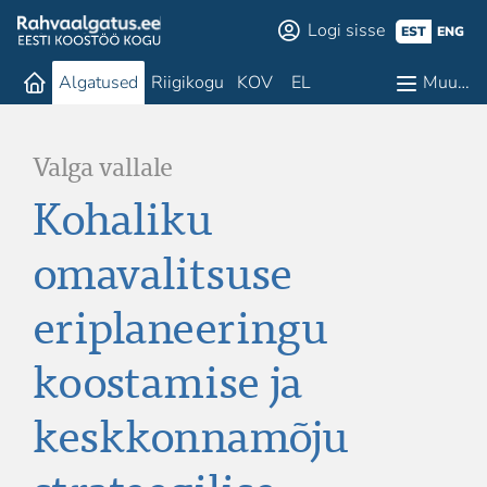
Logi sisse
EST
ENG
Algatused
Riigikogu
KOV
EL
Muu…
Valga vallale
Kohaliku
omavalitsuse
eriplaneeringu
koostamise ja
keskkonnamõju