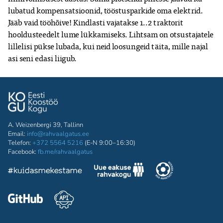
lubatud kompensatsioonid, tööstusparkide oma elektrid. 
Jääb vaid tööhõive! Kindlasti vajatakse 1..2 traktorit 
hooldusteedelt lume lükkamiseks. Lihtsam on otsustajatele 
lillelisi pükse lubada, kui neid loosungeid täita, mille najal 
asi seni edasi liigub.
A. Weizenbergi 39, Tallinn
Email:
info@rahvaalgatus.ee
Telefon:
+372 5564 5216
(E-N 9:00–16:30)
Facebook:
fb.me/rahvaalgatus