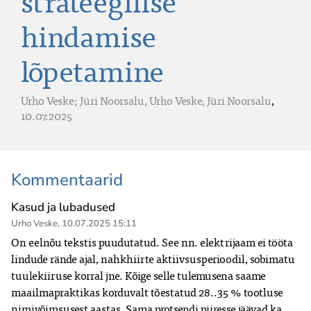
strateegilise
hindamise
lõpetamine
Urho Veske; Jüri Noorsalu,
Urho Veske,
Jüri Noorsalu
,
10.07.2025
Kommentaarid
Kasud ja lubadused
Urho Veske
,
10.07.2025 15:11
On eelnõu tekstis puudutatud. See nn. elektrijaam ei tööta 
lindude rände ajal, nahkhiirte aktiivsusperioodil, sobimatu 
tuulekiiruse korral jne. Kõige selle tulemusena saame 
maailmapraktikas korduvalt tõestatud 28..35 % tootluse 
nimivõimsusest aastas. Sama protsendi piiresse jäävad ka 