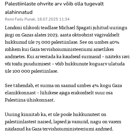
Palestiinlaste ohvrite arv võib olla tugevalt
alahinnatud
Remi Fady Punak
,
18.07.2025 11:34
Londoni ülikooli teadlase Michael Spagati juhitud uuringu 
järgi on Gazas alates 2023. aasta oktoobrist vägivaldselt 
hukkunud üle 75 000 palestiinlase. See on umbes 40% 
rohkem kui Gaza tervishoiuministeeriumi ametlikes 
andmetes. Kui arvestada ka kaudseid surmasid – näiteks ravi 
või toidu puudumisest – võib hukkunute koguarv ulatuda 
üle 100 000 palestiinlase.

See tähendab, et surma on saanud umbes 4% kogu Gaza 
elanikkonnast – lühikese ajaga erakordselt suur osa 
Palestiina ühiskonnast.

Uuring kinnitab ka, et üle poole hukkunutest on 
palestiinlastest naised, lapsed ja vanurid, nagu on varem 
näidanud ka Gaza tervishoiuministeeriumi andmed.
