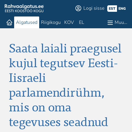
Logi sisse
EST
ENG
Algatused
Riigikogu
KOV
EL
Muu…
Saata laiali praegusel
kujul tegutsev Eesti-
Iisraeli
parlamendirühm,
mis on oma
tegevuses seadnud