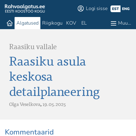
Logi sisse
EST
ENG
Algatused
Riigikogu
KOV
EL
Muu…
Raasiku vallale
Raasiku asula
keskosa
detailplaneering
Olga Veselkova
,
19.05.2025
Kommentaarid