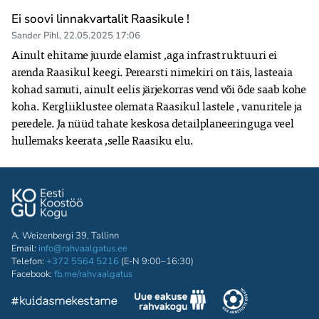
Ei soovi linnakvartalit Raasikule !
Sander Pihl
,
22.05.2025 17:06
Ainult ehitame juurde elamist ,aga infrastruktuuri ei 
arenda Raasikul keegi. Perearsti nimekiri on täis, lasteaia 
kohad samuti, ainult eelis järjekorras vend või õde saab kohe 
koha. Kergliiklustee olemata Raasikul lastele , vanuritele ja 
peredele. Ja nüüd tahate keskosa detailplaneeringuga veel 
hullemaks keerata ,selle Raasiku elu.
A. Weizenbergi 39, Tallinn
Email:
info@rahvaalgatus.ee
Telefon:
+372 5564 5216
(E-N 9:00–16:30)
Facebook:
fb.me/rahvaalgatus