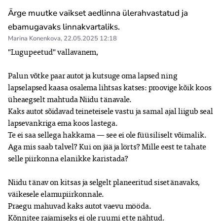
Ärge muutke vaikset aedlinna ülerahvastatud ja
ebamugavaks linnakvartaliks.
Marina Konenkova
,
22.05.2025 12:18
"Lugupeetud" vallavanem,

Palun võtke paar autot ja kutsuge oma lapsed ning 
lapselapsed kaasa osalema lihtsas katses: proovige kõik koos 
üheaegselt mahtuda Niidu tänavale.

Kaks autot sõidavad teineteisele vastu ja samal ajal liigub seal 
lapsevankriga ema koos lastega.

Te ei saa sellega hakkama — see ei ole füüsiliselt võimalik.

Aga mis saab talvel? Kui on jää ja lörts? Mille eest te tahate 
selle piirkonna elanikke karistada?

Niidu tänav on kitsas ja selgelt planeeritud sisetänavaks, 
väikesele elamupiirkonnale.

Praegu mahuvad kaks autot vaevu mööda.

Kõnnitee rajamiseks ei ole ruumi ette nähtud.
