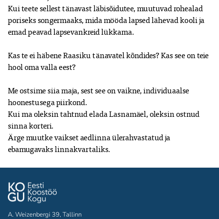
Kui teete sellest tänavast läbisõidutee, muutuvad rohealad 
poriseks songermaaks, mida mööda lapsed lähevad kooli ja 
emad peavad lapsevankreid lükkama.

Kas te ei häbene Raasiku tänavatel kõndides? Kas see on teie 
hool oma valla eest?

Me ostsime siia maja, sest see on vaikne, individuaalse 
hoonestusega piirkond.

Kui ma oleksin tahtnud elada Lasnamäel, oleksin ostnud 
sinna korteri.

Ärge muutke vaikset aedlinna ülerahvastatud ja 
ebamugavaks linnakvartaliks.
A. Weizenbergi 39, Tallinn