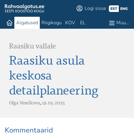
Logi sisse
EST
ENG
Algatused
Riigikogu
KOV
EL
Muu…
Raasiku vallale
Raasiku asula
keskosa
detailplaneering
Olga Veselkova
,
19.05.2025
Kommentaarid