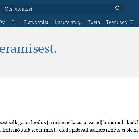
OV
EL
Platvormist
Kasutajatugi
Toeta
Teenused
eeramisest.
, sest sellega on loodus (ja inimene kaasaarvatud) harjunud - kõi
riti mõjutab see inimest - elada pidevalt ajalises nihkes ei ole he