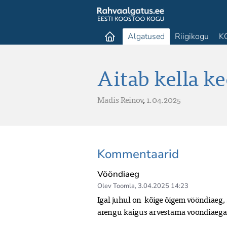
Algatused
Riigikogu
K
Aitab kella k
Madis Reinov
,
1.04.2025
Kommentaarid
Vööndiaeg
Olev Toomla
,
3.04.2025 14:23
Igal juhul on  kõige õigem vööndiaeg
arengu käigus arvestama vööndiaega. E