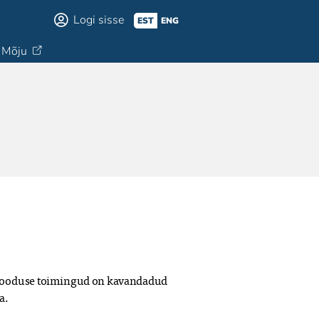
Logi sisse
EST
ENG
Mõju
k looduse toimingud on kavandadud 
a.