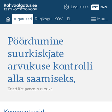
Logi sisse
EST
ENG
Algatused
Riigikogu
KOV
EL
Muu…
Pöördumine
suurkiskjate
arvukuse kontrolli
alla saamiseks,
Kristi Kauponen
,
7.11.2024
Kommentaarid