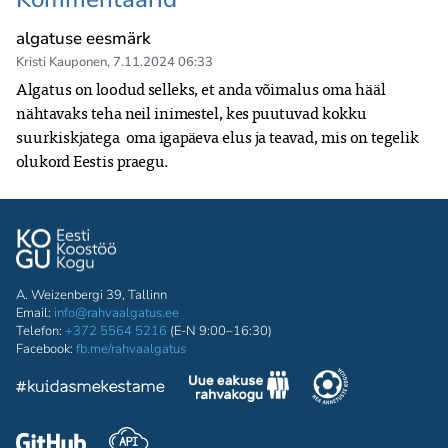
algatuse eesmärk
Kristi Kauponen
,
7.11.2024 06:33
Algatus on loodud selleks, et anda võimalus oma hääl 
nähtavaks teha neil inimestel, kes puutuvad kokku 
suurkiskjatega  oma igapäeva elus ja teavad, mis on tegelik 
olukord Eestis praegu. 
A. Weizenbergi 39, Tallinn
Email:
info@rahvaalgatus.ee
Telefon:
+372 5564 5216
(E-N 9:00–16:30)
Facebook:
fb.me/rahvaalgatus