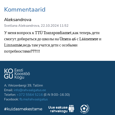
Kommentaarid
Aleksandrova
Svetlana Aleksandrova
,
22.10.2024 11:52
У меня вопроск к TTÜ Transpordiamet,как теперь дети 
смогут добираться до школы на Ümera 46 с Läänemere и 
Linnamäe,ведь там учатся дети с особыми 
потребностями???!!!
A. Weizenbergi 39, Tallinn
Email:
info@rahvaalgatus.ee
Telefon:
+372 5564 5216
(E-N 9:00–16:30)
Facebook:
fb.me/rahvaalgatus