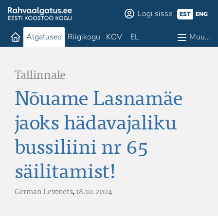
Logi sisse
EST
ENG
Algatused
Riigikogu
KOV
EL
Muu…
Tallinnale
Nõuame Lasnamäe
jaoks hädavajaliku
bussiliini nr 65
säilitamist!
German Levenets
,
18.10.2024