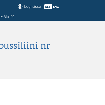
Logi sisse
EST
ENG
Mõju
ussiliini nr