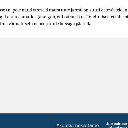
e tn. pole muid otseseid marsruute ja seal on suuri ettevõtteid, 
 Lennujaama  ka. Ja selgub, et Loitsust tn , Tondirabast ei lähe o
 ilma võimaluseta nende juurde bussiga pääseda.