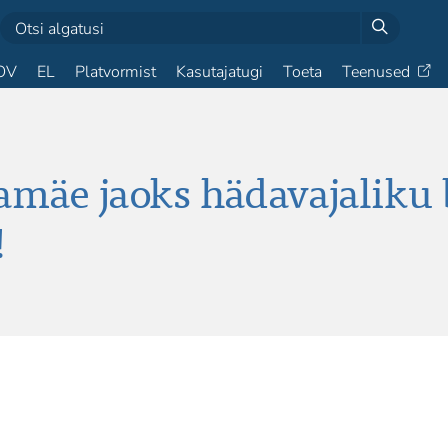
OV
EL
Platvormist
Kasutajatugi
Toeta
Teenused
äe jaoks hädavajaliku b
!