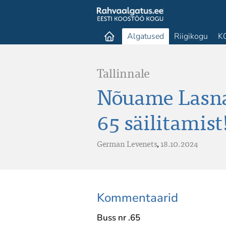
Algatused
Riigikogu
K
Tallinnale
Nõuame Lasnam
65 säilitamist
German Levenets
,
18.10.2024
Kommentaarid
Buss nr .65