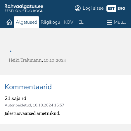
Logi sisse
EST
ENG
Algatused
Riigikogu
KOV
EL
Muu…
.
Heiki Trakmann
,
10.10.2024
Kommentaarid
21.sajand
Autor peidetud
,
10.10.2024 15:57
Jälestusväärsed ametnikud. 