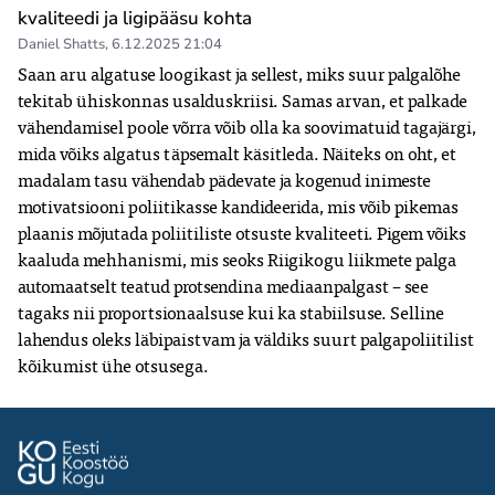
kvaliteedi ja ligipääsu kohta
Daniel Shatts
,
6.12.2025 21:04
Saan aru algatuse loogikast ja sellest, miks suur palgalõhe 
tekitab ühiskonnas usalduskriisi. Samas arvan, et palkade 
vähendamisel poole võrra võib olla ka soovimatuid tagajärgi, 
mida võiks algatus täpsemalt käsitleda. Näiteks on oht, et 
madalam tasu vähendab pädevate ja kogenud inimeste 
motivatsiooni poliitikasse kandideerida, mis võib pikemas 
plaanis mõjutada poliitiliste otsuste kvaliteeti. Pigem võiks 
kaaluda mehhanismi, mis seoks Riigikogu liikmete palga 
automaatselt teatud protsendina mediaanpalgast – see 
tagaks nii proportsionaalsuse kui ka stabiilsuse. Selline 
lahendus oleks läbipaistvam ja väldiks suurt palgapoliitilist 
kõikumist ühe otsusega.