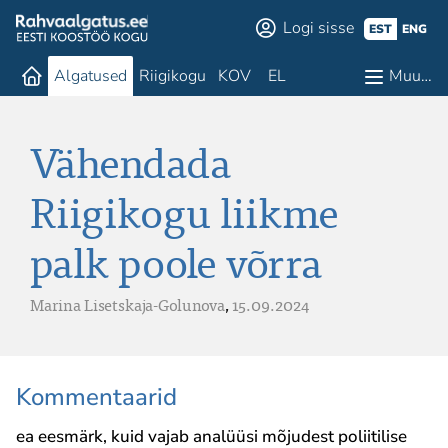
Logi sisse
EST
ENG
Algatused
Riigikogu
KOV
EL
Muu…
Vähendada
Riigikogu liikme
palk poole võrra
Marina Lisetskaja-Golunova
,
15.09.2024
Kommentaarid
ea eesmärk, kuid vajab analüüsi mõjudest poliitilise