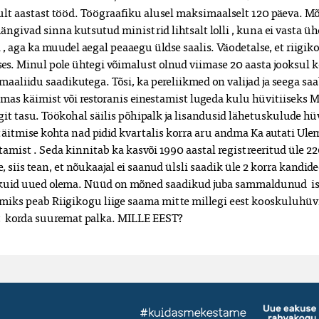
ult aastast tööd. Töögraafiku alusel maksimaalselt 120 päeva. Mõn
givad sinna kutsutud ministrid lihtsalt lolli , kuna ei vasta ühe
 , aga ka muudel aegal peaaegu üldse saalis. Väodetalse, et riigik
ses. Minul pole ühtegi võimalust olnud viimase 20 aasta jooksul
aaliidu saadikutega. Tõsi, ka pereliikmed on valijad ja seega sa
imas käimist või restoranis einestamist lugeda kulu hüvitiiseks 
t tasu. Töökohal säilis põhipalk ja lisandusid lähetuskulude 
 täitmise kohta nad pidid kvartalis korra aru andma Ka autati Ule
oetamist . Seda kinnitab ka kasvõi 1990 aastal registreeritud üle
, siis tean, et nõukaajal ei saanud ülsli saadik üle 2 korra kandi
dikuid uued olema. Nüüd on mõned saadikud juba sammaldunud  is
miks peab Riigikogu liige saama mitte millegi eest kooskuluhüvit
45  korda suuremat palka. MILLE EEST?