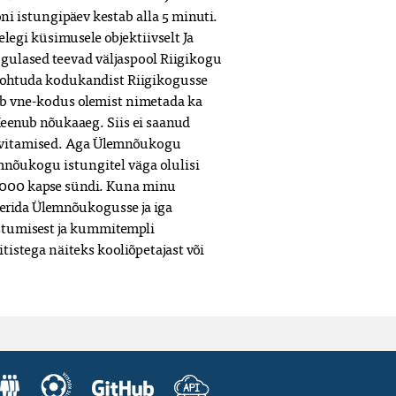
i istungipäev kestab alla 5 minuti. 
legi küsimusele objektiivselt Ja 
ogulased teevad väljaspool Riigikogu 
 kohtuda kodukandist Riigikogusse 
ab vne-kodus olemist nimetada ka 
Meenub nõukaaeg. Siis ei saanud 
hüvitamised. Aga Ülemnõukogu 
mnõukogu istungitel väga olulisi 
 22000 kapse sündi. Kuna minu 
deerida Ülemnõukogusse ja iga 
tumisest ja kummitempli 
istega näiteks kooliõpetajast või 