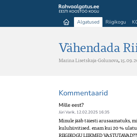
Algatused
Riigikogu
K
Vähendada Rii
Marina Lisetskaja-Golunova
,
15.09.2
Kommentaarid
Mille eest?
Jüri Varik
,
12.02.2025 16:35
Minule jääb täiesti arusaamatuks, mi
kuluhüvitised. enam kui 20 % ulatuse
RIIGIKOGU LIIKMED VASTUTAVAD???