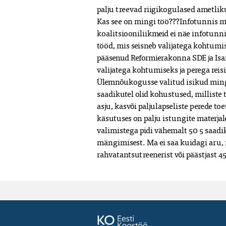
palju treevad riigikogulased ametlik
Kas see on mingi töö???Infotunnis män
koalitsiooniliikmeid ei näe infotunni
tööd, mis seisneb valijatega kohtumi
pääsenud Reformierakonna SDE ja Isam
valijatega kohtumiseks ja perega reis
Ülemnõukogusse valitud isikud mingi
saadikutel olid kohustused, milliste
asju, kasvõi paljulapseliste perede t
käsutuses on palju istungite materjale
valimistega pidi vähemalt 50 5 saa
mängimisest. Ma ei saa kuidagi aru, 
rahvatantsutreenerist või päästjast 