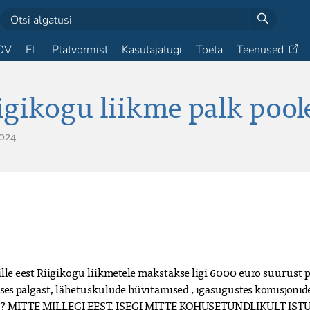
OV
EL
Platvormist
Kasutajatugi
Toeta
Teenused
gikogu liikme palk pool
024
lle eest Riigikogu liikmetele makstakse ligi 6000 euro suurust pa
s palgast, lähetuskulude hüvitamised , igasugustes komisjonides
 MITTE MILLEGI EEST, ISEGI MITTE KOHUSETUNDLIKULT ISTUN