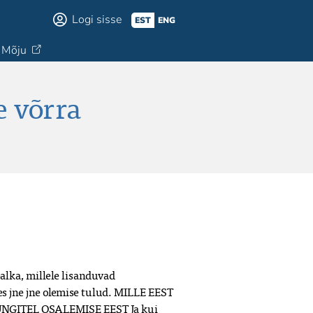
Logi sisse
EST
ENG
Mõju
e võrra
lka, millele lisanduvad 
 jne jne olemise tulud. MILLE EEST 
GITEL OSALEMISE EEST Ja kui 