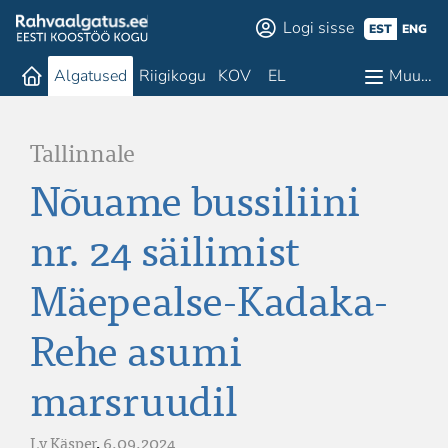
Logi sisse
EST
ENG
Algatused
Riigikogu
KOV
EL
Muu…
Tallinnale
Nõuame bussiliini
nr. 24 säilimist
Mäepealse-Kadaka-
Rehe asumi
marsruudil
Ly Käsper
,
6.09.2024