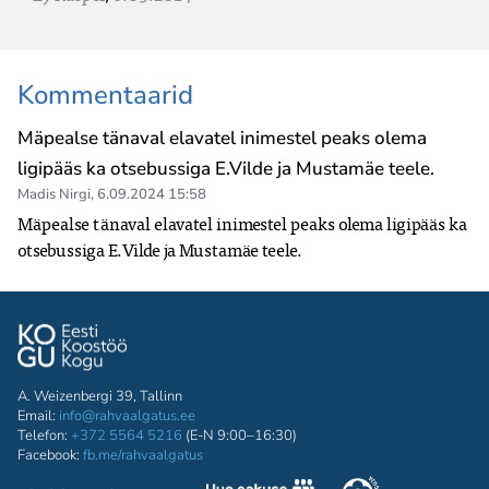
Kommentaarid
Mäpealse tänaval elavatel inimestel peaks olema
ligipääs ka otsebussiga E.Vilde ja Mustamäe teele.
Madis Nirgi
,
6.09.2024 15:58
Mäpealse tänaval elavatel inimestel peaks olema ligipääs ka 
otsebussiga E.Vilde ja Mustamäe teele.
A. Weizenbergi 39, Tallinn
Email:
info@rahvaalgatus.ee
Telefon:
+372 5564 5216
(E-N 9:00–16:30)
Facebook:
fb.me/rahvaalgatus