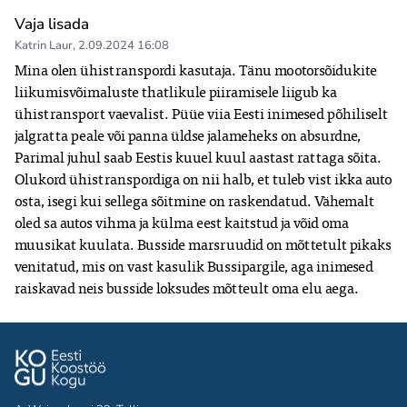
Vaja lisada
Katrin Laur
,
2.09.2024 16:08
Mina olen ühistranspordi kasutaja. Tänu mootorsõidukite 
liikumisvõimaluste thatlikule piiramisele liigub ka 
ühistransport vaevalist. Püüe viia Eesti inimesed põhiliselt 
jalgratta peale või panna üldse jalameheks on absurdne, 
Parimal juhul saab Eestis kuuel kuul aastast rattaga sõita. 
Olukord ühistranspordiga on nii halb, et tuleb vist ikka auto 
osta, isegi kui sellega sõitmine on raskendatud. Vähemalt 
oled sa autos vihma ja külma eest kaitstud ja võid oma 
muusikat kuulata. Busside marsruudid on mõttetult pikaks 
venitatud, mis on vast kasulik Bussipargile, aga inimesed 
raiskavad neis busside loksudes mõtteult oma elu aega. 