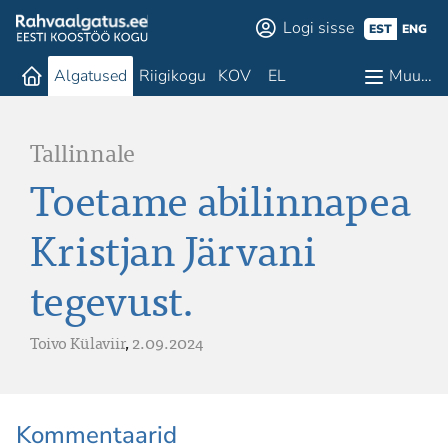
Logi sisse
EST
ENG
Algatused
Riigikogu
KOV
EL
Muu…
Tallinnale
Toetame abilinnapea
Kristjan Järvani
tegevust.
Toivo Külaviir
,
2.09.2024
Kommentaarid